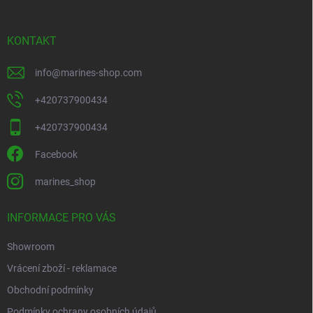
t
í
KONTAKT
info
@
marines-shop.com
+420737900434
+420737900434
Facebook
marines_shop
INFORMACE PRO VÁS
Showroom
Vrácení zboží - reklamace
Obchodní podmínky
Podmínky ochrany osobních údajů