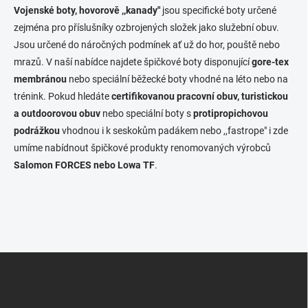
l
Vojenské boty, hovorově ,,kanady"
jsou specifické boty určené
á
zejména pro příslušníky ozbrojených složek jako služební obuv.
d
Jsou určené do náročných podmínek ať už do hor, pouště nebo
a
c
mrazů. V naší nabídce najdete špičkové boty disponující
gore-tex
í
membránou
nebo speciální běžecké boty vhodné na léto nebo na
p
trénink. Pokud hledáte
certifikovanou pracovní obuv, turistickou
r
v
a outdoorovou obuv
nebo speciální boty s
protipropichovou
k
podrážkou
vhodnou i k seskokům padákem nebo ,,fastrope" i zde
y
umíme nabídnout špičkové produkty renomovaných výrobců
v
ý
Salomon FORCES nebo Lowa TF
.
p
i
s
u
Z
á
p
a