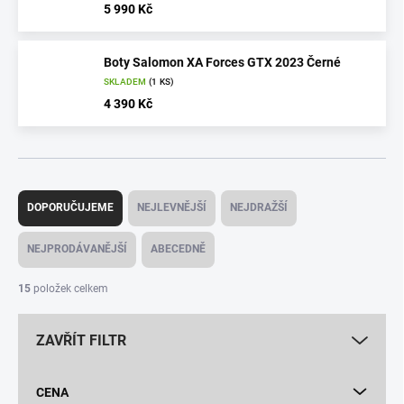
5 990 Kč
Boty Salomon XA Forces GTX 2023 Černé
SKLADEM
(1 KS)
4 390 Kč
Ř
a
DOPORUČUJEME
NEJLEVNĚJŠÍ
NEJDRAŽŠÍ
z
e
NEJPRODÁVANĚJŠÍ
ABECEDNĚ
n
í
15
položek celkem
p
r
ZAVŘÍT FILTR
o
d
u
CENA
k