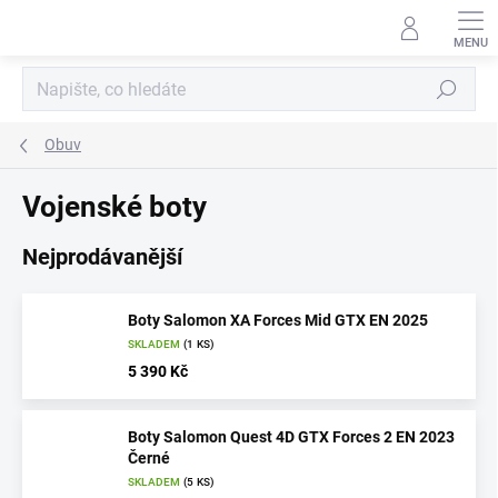
Přejít
na
obsah
Hledat
Obuv
Vojenské boty
Nejprodávanější
Boty Salomon XA Forces Mid GTX EN 2025
SKLADEM
(1 KS)
5 390 Kč
Boty Salomon Quest 4D GTX Forces 2 EN 2023
Černé
SKLADEM
(5 KS)