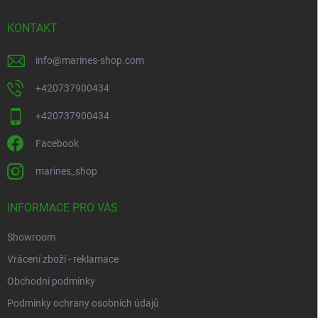
v
í
k
KONTAKT
y
v
ý
info
@
marines-shop.com
p
i
+420737900434
s
u
+420737900434
Facebook
marines_shop
INFORMACE PRO VÁS
Showroom
Vrácení zboží - reklamace
Obchodní podmínky
Podmínky ochrany osobních údajů