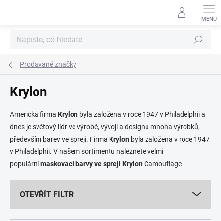
Přejít
na
obsah
Hledat
Prodávané značky
Krylon
Americká firma
Krylon
byla založena v roce 1947 v Philadelphii a
dnes je světový lídr ve výrobě, vývoji a designu mnoha výrobků,
především barev ve spreji. Firma
Krylon
byla založena v roce 1947
v Philadelphii. V našem sortimentu naleznete velmi
populární
maskovací barvy ve spreji Krylon
Camouflage
OTEVŘÍT FILTR