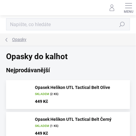
Přejít
na
obsah
Hledat
Opasky
Opasky do kalhot
Nejprodávanější
Opasek Helikon UTL Tactical Belt Olive
SKLADEM
(2 KS)
449 Kč
Opasek Helikon UTL Tactical Belt Černý
SKLADEM
(1 KS)
449 Kč