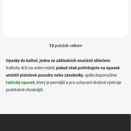
Detail
13
položek celkem
O
v
l
Opasky do kalhot, jedna ze základních součástí oblečení.
á
Kalhoty drží na svém místě,
pokud však potřebujete na opasek
d
umístit pistolové pouzdro nebo zásobníky
a
, spíše doporučíme
c
taktický opasek
, který je pevnější a pro uchycení drobné výstroje
í
podstatně vhodnější.
p
r
v
k
y
Z
v
á
ý
p