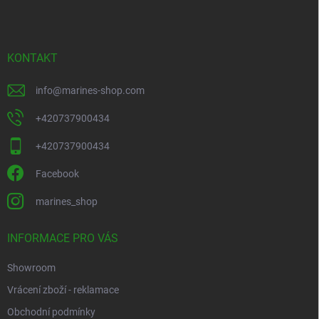
p
a
i
t
s
u
í
KONTAKT
info
@
marines-shop.com
+420737900434
+420737900434
Facebook
marines_shop
INFORMACE PRO VÁS
Showroom
Vrácení zboží - reklamace
Obchodní podmínky