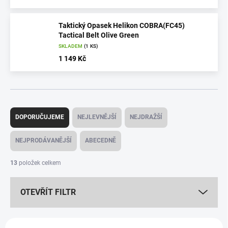
Taktický Opasek Helikon COBRA(FC45)
Tactical Belt Olive Green
SKLADEM
(1 KS)
1 149 Kč
Ř
a
DOPORUČUJEME
NEJLEVNĚJŠÍ
NEJDRAŽŠÍ
z
e
NEJPRODÁVANĚJŠÍ
ABECEDNĚ
n
í
13
položek celkem
p
r
OTEVŘÍT FILTR
o
d
u
V
k