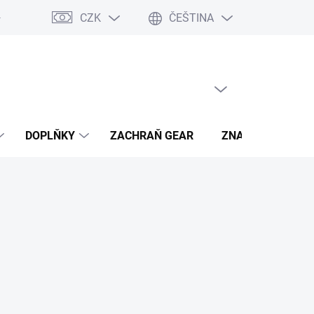
CZK
ČEŠTINA
- výhody
PRÁZDNÝ KOŠÍK
NÁKUPNÍ
KOŠÍK
DOPLŇKY
ZACHRAŇ GEAR
ZNAČKY