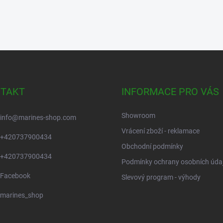
TAKT
INFORMACE PRO VÁS
Showroom
info
@
marines-shop.com
Vrácení zboží - reklamace
+420737900434
Obchodní podmínky
+420737900434
Podmínky ochrany osobních úda
Facebook
Slevový program - výhody
marines_shop