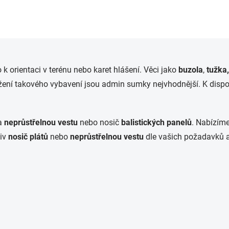
O
v
k orientaci v terénu nebo karet hlášení. Věci jako
buzola
,
tužka
l
á
ložení takového vybavení jsou admin sumky nejvhodnější. K dispo
d
a
c
í
a
neprůstřelnou vestu
nebo nosič
balistických panelů
. Nabízím
p
liv
nosič plátů
nebo
neprůstřelnou vestu
dle vašich požadavků a 
r
v
k
y
v
ý
p
i
s
u