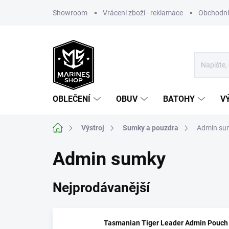
Přejít
Showroom
Vrácení zboží - reklamace
Obchodní
na
obsah
OBLEČENÍ
OBUV
BATOHY
V
Domů
Výstroj
Sumky a pouzdra
Admin su
Admin sumky
Nejprodávanější
Tasmanian Tiger Leader Admin Pouch