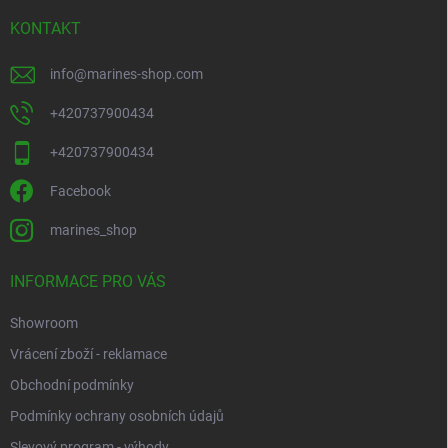
ý
í
p
KONTAKT
i
s
info
@
marines-shop.com
u
+420737900434
+420737900434
Facebook
marines_shop
INFORMACE PRO VÁS
Showroom
Vrácení zboží - reklamace
Obchodní podmínky
Podmínky ochrany osobních údajů
Slevový program - výhody