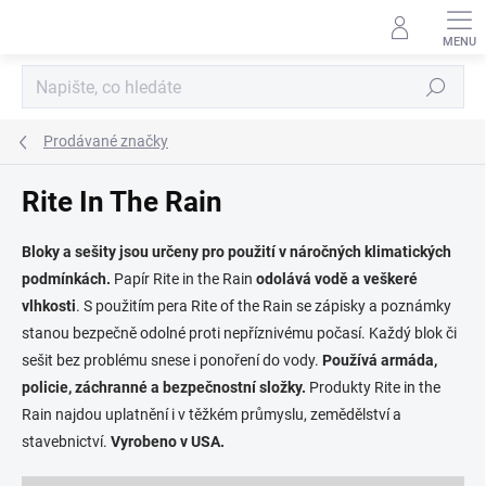
Přejít
na
obsah
Hledat
Prodávané značky
Rite In The Rain
Bloky a sešity jsou určeny pro použití v náročných klimatických
podmínkách.
Papír Rite in the Rain
odolává vodě a veškeré
vlhkosti
. S použitím pera Rite of the Rain se zápisky a poznámky
stanou bezpečně odolné proti nepříznivému počasí. Každý blok či
sešit bez problému snese i ponoření do vody.
Používá armáda,
policie, záchranné a bezpečnostní složky.
Produkty Rite in the
Rain najdou uplatnění i v těžkém průmyslu, zemědělství a
stavebnictví.
Vyrobeno v USA.