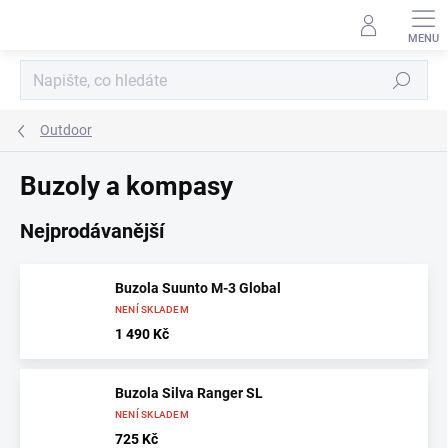
Přejít
na
obsah
Hledat
Outdoor
Buzoly a kompasy
Nejprodávanější
Buzola Suunto M-3 Global
NENÍ SKLADEM
1 490 Kč
Buzola Silva Ranger SL
NENÍ SKLADEM
725 Kč