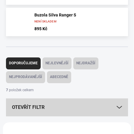
Buzola Silva Ranger S
NENÍ SKLADEM
895 Kč
Ř
a
DOPORUČUJEME
NEJLEVNĚJŠÍ
NEJDRAŽŠÍ
z
e
NEJPRODÁVANĚJŠÍ
ABECEDNĚ
n
í
7
položek celkem
p
r
OTEVŘÍT FILTR
o
d
u
V
k
ý