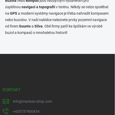
Buzola
nebo
kompas
jsou nezbytným vybavením pro
á
úspěšnou
navigaci a topografii
v terénu. Někdy se nelze spoléhat
d
na
GPS
a moderní systémy navigace je třeba nahradit kompasem
a
c
nebo buzolou. V naší nabídce naleznete prvky pozemní navigace
í
od firem
Suunto
a
Silva
. Obě firmy patří ke špičkám ve výrobě
p
buzol a kompasů s mnohaletou historií!
r
v
k
y
v
Z
ý
á
p
p
i
s
a
u
t
í
KONTAKT
info
@
marines-shop.com
+420737900434