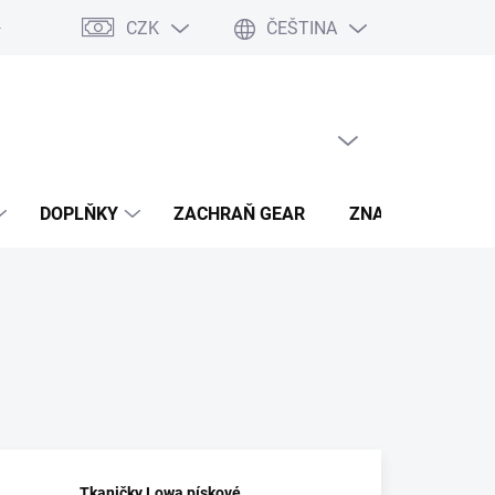
CZK
ČEŠTINA
- výhody
PRÁZDNÝ KOŠÍK
NÁKUPNÍ
KOŠÍK
DOPLŇKY
ZACHRAŇ GEAR
ZNAČKY
Tkaničky Lowa pískové