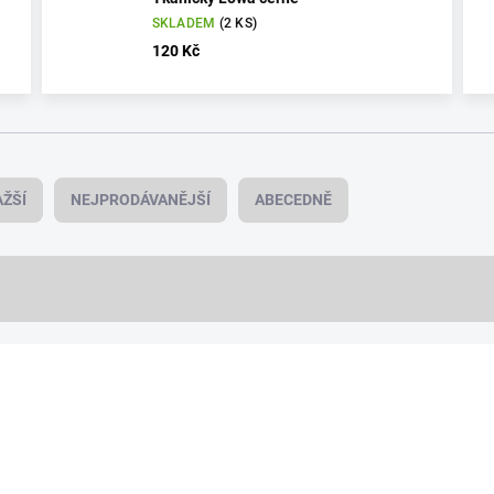
SKLADEM
(2 KS)
120 Kč
ŽŠÍ
NEJPRODÁVANĚJŠÍ
ABECEDNĚ