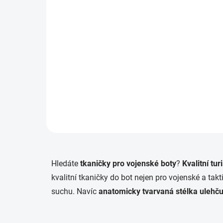
(2 KS)
Tkaničky Lowa pískové
120 Kč
Detail
Hledáte
tkaničky pro vojenské boty
?
Kvalitní tu
kvalitní tkaničky do bot nejen pro vojenské a tak
suchu. Navíc
anatomicky tvarvaná stélka ulehč