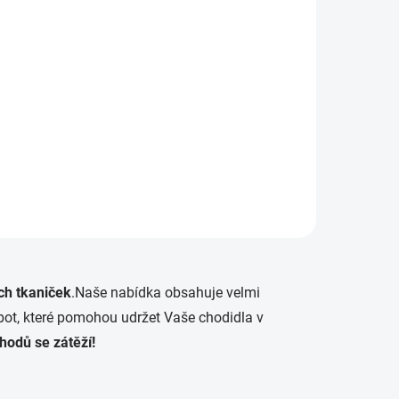
SKLADEM
(>5 KS)
Tkaničky Salomon Quicklace kit
Black
249 Kč
Do košíku
ch tkaniček
.Naše nabídka obsahuje velmi
o bot, které pomohou udržet Vaše chodidla v
hodů se zátěží!