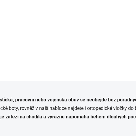
(>5 KS)
Tkaničky Salomon Forces Lace
350 Kč
Detail
O
v
ristická, pracovní nebo vojenská obuv se neobejde bez pořádný
l
á
tické boty, rovněž v naší nabídce najdete i ortopedické vložky d
d
uje zátěži na chodila a výrazně napomáhá během dlouhých poc
a
c
í
p