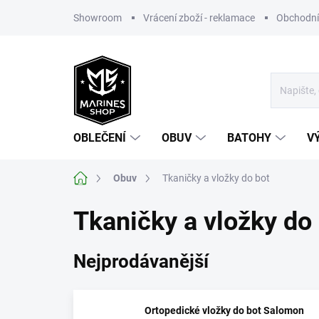
Přejít
Showroom
Vrácení zboží - reklamace
Obchodní
na
obsah
OBLEČENÍ
OBUV
BATOHY
V
Domů
Obuv
Tkaničky a vložky do bot
Tkaničky a vložky do
Nejprodávanější
Ortopedické vložky do bot Salomon