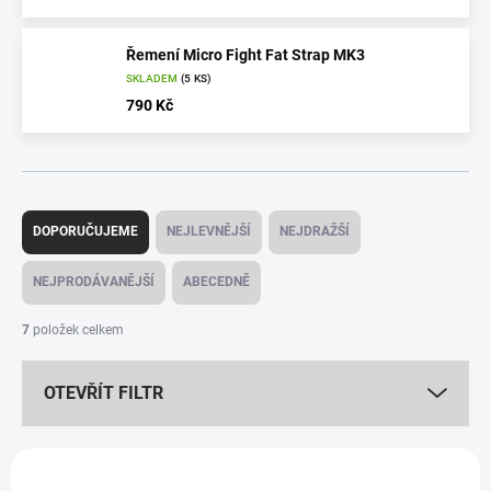
Řemení Micro Fight Fat Strap MK3
SKLADEM
(5 KS)
790 Kč
Ř
a
DOPORUČUJEME
NEJLEVNĚJŠÍ
NEJDRAŽŠÍ
z
e
NEJPRODÁVANĚJŠÍ
ABECEDNĚ
n
í
7
položek celkem
p
r
OTEVŘÍT FILTR
o
d
u
V
k
ý
NOVINKA