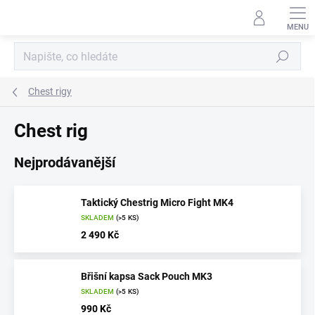
Přejít
na
obsah
Hledat
Chest rigy
Chest rig
Nejprodávanější
Taktický Chestrig Micro Fight MK4
SKLADEM
(>5 KS)
2 490 Kč
Břišní kapsa Sack Pouch MK3
SKLADEM
(>5 KS)
990 Kč