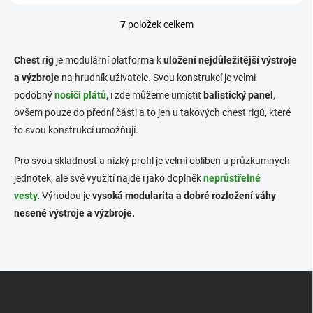
7
položek celkem
O
v
l
Chest rig
je modulární platforma k
uložení nejdůležitější výstroje
á
a výzbroje
na hrudník uživatele. Svou konstrukcí je velmi
d
podobný
nosiči plátů
,
i zde můžeme umístit
a
balistický panel
,
c
ovšem pouze do přední části a to jen u takových chest rigů, které
í
to svou konstrukcí umožňují.
p
r
Pro svou skladnost a nízký profil je velmi oblíben u průzkumných
v
k
jednotek, ale své využití najde i jako doplněk
neprůstřelné
y
vesty
.
Výhodou je
vysoká modularita a dobré rozložení váhy
v
nesené výstroje a výzbroje.
ý
p
i
s
u
Z
á
p