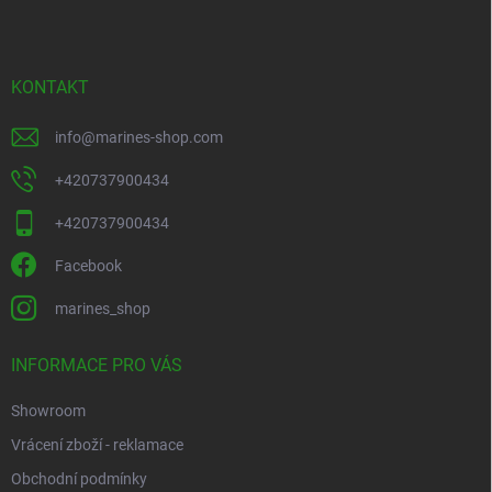
a
t
í
KONTAKT
info
@
marines-shop.com
+420737900434
+420737900434
Facebook
marines_shop
INFORMACE PRO VÁS
Showroom
Vrácení zboží - reklamace
Obchodní podmínky