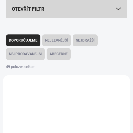
OTEVŘÍT FILTR
Ř
a
DOPORUČUJEME
NEJLEVNĚJŠÍ
NEJDRAŽŠÍ
z
e
NEJPRODÁVANĚJŠÍ
ABECEDNĚ
n
í
49
položek celkem
p
V
r
ý
o
p
d
i
u
s
k
p
t
r
ů
o
d