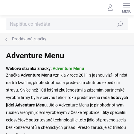
Přejít
na
obsah
Hledat
Prodávané značky
Adventure Menu
Webová stránka značky:
Adventure Menu
Značka
Adventure Menu
vznikla v roce 2011 s jasnou vizí - přin
ést
na trh kvalitní, plnohodnotnou a především chutnou expediční
stravu. S více než 10ti letými zkušenostmi a zázemím partnerské
výrobní firmy byla v červnu téhož roku představena řada
hotových
jídel Adventure Menu.
Jídlo Adventure Menu je plnohodnotným
ručně vařeným jídlem vyrobeným v České republice. Díky speciální
celosvětově patentované technologii je toto jídlo připraveno zcela
bez konzervantů a chemických přísad. Přesto zaručuje až tříletou