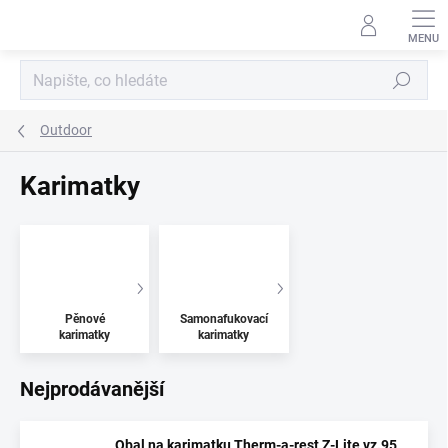
Přejít
na
obsah
Hledat
Outdoor
Karimatky
Pěnové
Samonafukovací
karimatky
karimatky
Nejprodávanější
Obal na karimatku Therm-a-rest Z-Lite vz.95