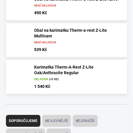
NENÍ SKLADEM
490 Kč
Obal na karimatku Therm-a-rest Z-Lite
Multicam
NENÍ SKLADEM
539 Kč
Karimatka Therm-A-Rest Z-Lite
Oak/Anthracite Regular
SKLADEM
(>5 KS)
1 540 Kč
Ř
a
DOPORUČUJEME
NEJLEVNĚJŠÍ
NEJDRAŽŠÍ
z