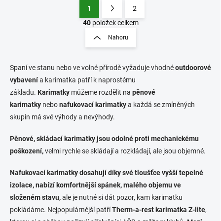
1
2
O
S
v
t
40
položek celkem
l
r
Nahoru
á
á
d
n
a
k
c
Spaní ve stanu nebo ve volné přírodě vyžaduje vhodné
outdoorové
o
í
vybavení
a karimatka patří k naprostému
p
v
základu.
Karimatky
můžeme rozdělit na
pěnové
r
á
karimatky
nebo
nafukovací karimatky
v
a každá se zmíněných
n
k
skupin má své výhody a nevýhody.
í
y
v
Pěnové, skládací karimatky jsou odolné proti mechanickému
ý
poškození,
velmi rychle se skládají a rozkládají, ale jsou objemné.
p
i
s
Nafukovací karimatky dosahují díky své tloušťce vyšší tepelné
u
izolace, nabízí komfortnější spánek, malého objemu ve
složeném stavu,
ale je nutné si dát pozor, kam karimatku
pokládáme. Nejpopulárnější patří
Therm-a-rest karimatka Z-lite
,