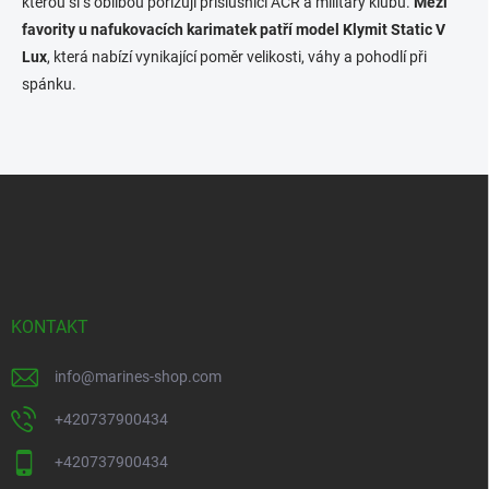
kterou si s oblibou pořizují příslušníci AČR a military klubů.
Mezi
favority u nafukovacích karimatek patří model Klymit Static V
Lux
, která nabízí vynikající poměr velikosti, váhy a pohodlí při
spánku.
Z
á
p
a
t
í
KONTAKT
info
@
marines-shop.com
+420737900434
+420737900434