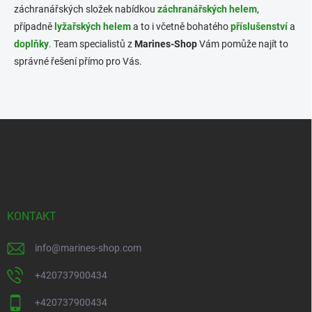
y
záchranářských složek nabídkou
záchranářských helem
,
v
případně
lyžařských helem
a to i včetně bohatého
příslušenství
a
ý
p
doplňky
. Team specialistů z
Marines-Shop
Vám pomůže najít to
i
správné řešení přímo pro Vás.
s
u
Z
á
p
a
t
í
KONTAKT
info
@
marines-shop.com
+420737900434
+420737900434