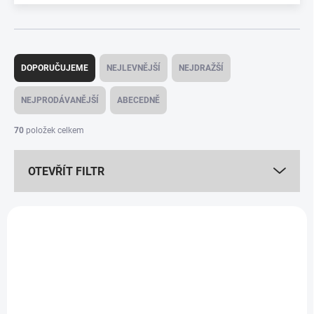
Ř
a
DOPORUČUJEME
NEJLEVNĚJŠÍ
NEJDRAŽŠÍ
z
e
NEJPRODÁVANĚJŠÍ
ABECEDNĚ
n
í
70
položek celkem
p
r
OTEVŘÍT FILTR
o
d
u
V
k
ý
t
p
ů
i
s
p
r