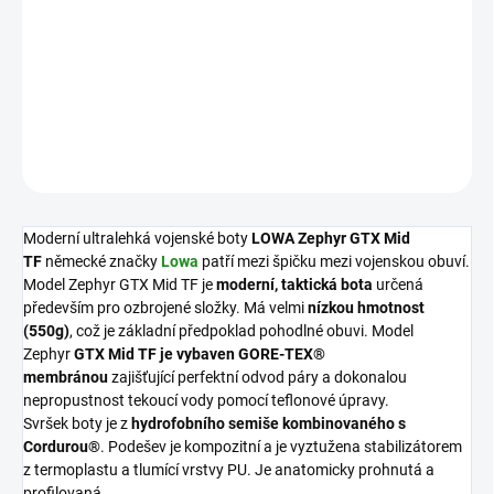
ZVOLTE VARIANTU
VELIKOST
DETAILNÍ INFORMACE
ZEPTAT SE
HLÍDAT
Moderní ultralehká vojenské boty
LOWA Zephyr GTX Mid
TF
německé značky
Lowa
patří mezi špičku mezi vojenskou obuví.
Model Zephyr GTX Mid TF je
moderní, taktická bota
určená
především pro ozbrojené složky. Má velmi
nízkou hmotnost
(550g)
, což je základní předpoklad pohodlné obuvi. Model
Zephyr
GTX Mid TF je vybaven GORE-TEX®
membránou
zajišťující perfektní odvod páry a dokonalou
nepropustnost tekoucí vody pomocí teflonové úpravy.
Svršek boty je z
hydrofobního semiše kombinovaného s
Cordurou®
. Podešev je kompozitní a je vyztužena stabilizátorem
z termoplastu a tlumící vrstvy PU. Je anatomicky prohnutá a
profilovaná.