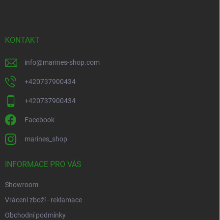
a
t
í
KONTAKT
info
@
marines-shop.com
+420737900434
+420737900434
Facebook
marines_shop
INFORMACE PRO VÁS
Showroom
Vrácení zboží - reklamace
Obchodní podmínky