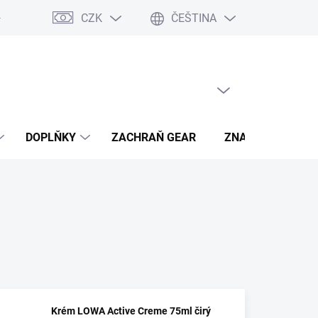
CZK
ČEŠTINA
- výhody
PRÁZDNÝ KOŠÍK
NÁKUPNÍ
KOŠÍK
DOPLŇKY
ZACHRAŇ GEAR
ZNAČKY
Krém LOWA Active Creme 75ml čirý