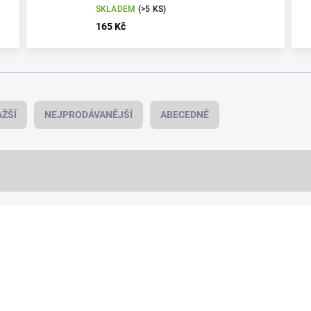
SKLADEM
(>5 KS)
165 Kč
ŽŠÍ
NEJPRODÁVANĚJŠÍ
ABECEDNĚ