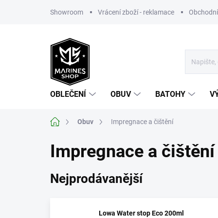
Přejít
Showroom
Vrácení zboží - reklamace
Obchodní
na
obsah
OBLEČENÍ
OBUV
BATOHY
V
Domů
Obuv
Impregnace a čištění
Impregnace a čištění
Nejprodávanější
Lowa Water stop Eco 200ml