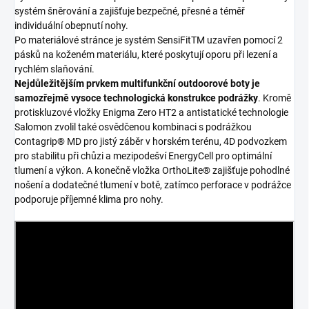
systém šněrování a zajišťuje bezpečné, přesné a téměř
individuální obepnutí nohy.
Po materiálové stránce je systém SensiFitTM uzavřen pomocí 2
pásků na koženém materiálu, které poskytují oporu při lezení a
rychlém slaňování.
Nejdůležitějším prvkem multifunkční outdoorové boty je
samozřejmě vysoce technologická konstrukce podrážky
. Kromě
protiskluzové vložky Enigma Zero HT2 a antistatické technologie
Salomon zvolil také osvědčenou kombinaci s podrážkou
Contagrip® MD pro jistý záběr v horském terénu, 4D podvozkem
pro stabilitu při chůzi a mezipodešví EnergyCell pro optimální
tlumení a výkon. A konečně vložka OrthoLite® zajišťuje pohodlné
nošení a dodatečné tlumení v botě, zatímco perforace v podrážce
podporuje příjemné klima pro nohy.