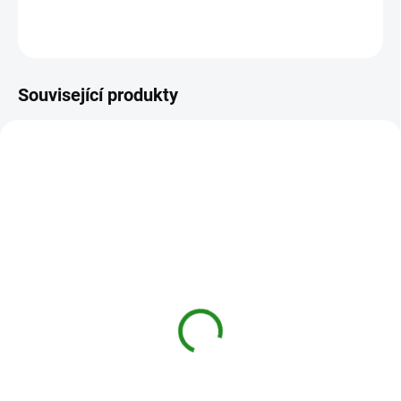
ZEPTAT SE
HLÍDAT
Související produkty
SKLADEM
(>5 KS)
Tkaničky Salomon
Forces Lace
350 Kč