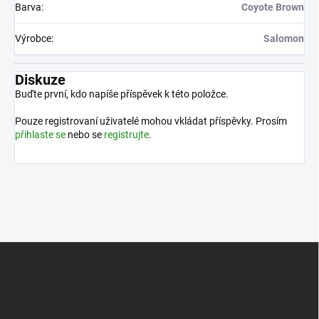
Barva
:
Coyote Brown
Výrobce
:
Salomon
Diskuze
Buďte první, kdo napíše příspěvek k této položce.
Pouze registrovaní uživatelé mohou vkládat příspěvky. Prosím
přihlaste se
nebo se
registrujte
.
Z
á
p
a
t