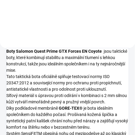
Detail
Boty Salomon Quest Prime GTX Forces EN Coyote
jsou taktické
boty, které kombinují stabilitu a maximální tlumení s lehkou
konstrukcí, takže jsou ideálním společníkem i na ty nejnáročnější
mise.
Tato taktická bota oficiálně splňuje testovací normy ISO
20347:2012 a související normy pro ochranu proti propíchnutí,
antistatické vlastnosti a pro odolnost proti uklouznutí.
Síťový materiál s úpravou proti odírání v kombinaci s 2 mm silnou
kůží vytváří mimořádně pevný a pružný vnější povrch.
Díky podkladové membráně
GORE-TEX®
je bota ideálním
společníkem do každého počasí. Prošívaná kožená špička a
syntetický patní kalíšek chrání nohu před nárazy a zajišťují vysoký
komfort na štěrku nebo v bezcestném terénu.
Systém SensiFitTM obepíná nohu od mezipodešve až po klasický