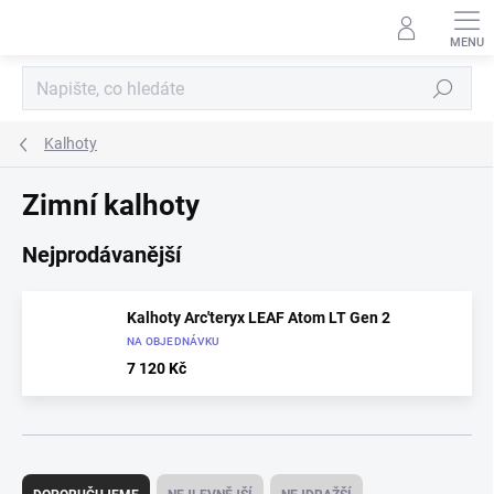
Přejít
na
obsah
Hledat
Kalhoty
Zimní kalhoty
Nejprodávanější
Kalhoty Arc'teryx LEAF Atom LT Gen 2
NA OBJEDNÁVKU
7 120 Kč
Ř
a