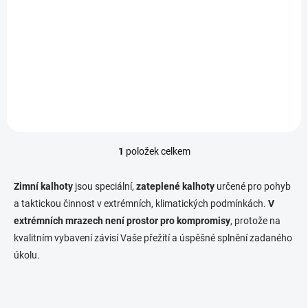
t
Kalhoty Arc'teryx
ů
LEAF Atom LT Gen 2
7 120 Kč
Detail
1
položek celkem
O
v
l
Zimní kalhoty
jsou speciální,
zateplené kalhoty
určené pro pohyb
á
a taktickou činnost v extrémních, klimatických podmínkách.
V
d
extrémních mrazech není prostor pro kompromisy
a
, protože na
c
kvalitním vybavení závisí Vaše přežití a úspěšné splnění zadaného
í
úkolu.
p
r
v
k