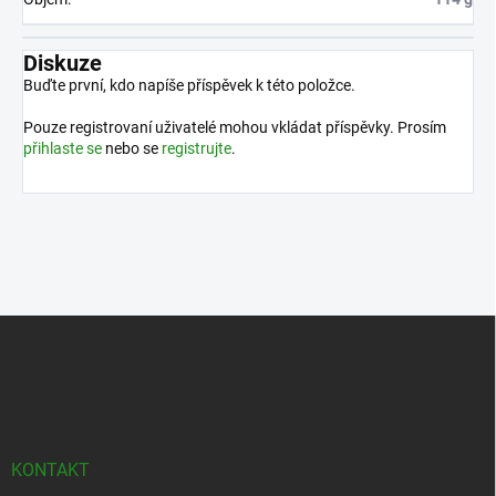
Diskuze
Buďte první, kdo napíše příspěvek k této položce.
Pouze registrovaní uživatelé mohou vkládat příspěvky. Prosím
přihlaste se
nebo se
registrujte
.
Z
á
p
a
t
í
KONTAKT