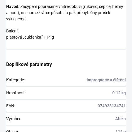
Návod:
Zásypem poprášíme vnitřek obuvi (rukavic, čepice, helmy
a pod.), necháme krátce působit a pak přebytečný prášek
vyklepeme.
Balení:
plastová „cukřenka“ 114 g
Doplňkové parametry
Kategorie
:
Impregnace a čištění
Hmotnost
:
0.12 kg
EAN
:
074928134741
Výrobce
:
Atsko
Objem
:
114 g