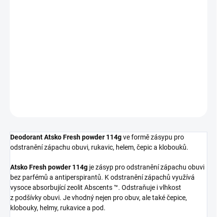
NENÍ SKLADEM
−
+
Přidat do košíku
DETAILNÍ INFORMACE
ZEPTAT SE
HLÍDAT
Deodorant Atsko Fresh powder 114g
ve formě zásypu pro
odstranění zápachu obuvi, rukavic, helem, čepic a klobouků.
Atsko Fresh powder 114g
je zásyp pro odstranění zápachu obuvi
bez parfémů a antiperspirantů. K odstranění zápachů využívá
vysoce absorbující zeolit Abscents ™. Odstraňuje i vlhkost
z podšívky obuvi. Je vhodný nejen pro obuv, ale také čepice,
klobouky, helmy, rukavice a pod.