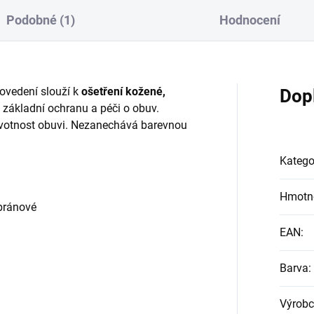
Podobné (1)
Hodnocení
ovedení slouží k
ošetření kožené,
Dop
o základní ochranu a péči o obuv.
ivotnost obuvi. Nezanechává barevnou
Katego
Hmotn
mbránové
EAN
:
Barva
:
Výrobc