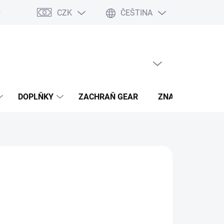
CZK
ČEŠTINA
- výhody
PRÁZDNÝ KOŠÍK
NÁKUPNÍ
KOŠÍK
DOPLŇKY
ZACHRAŇ GEAR
ZNAČKY
hned, plaťte pak!