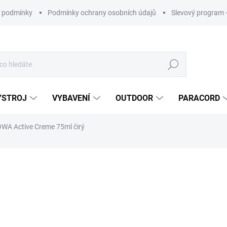
 podmínky
Podmínky ochrany osobních údajů
Slevový program 
Hledat
ÝSTROJ
VYBAVENÍ
OUTDOOR
PARACORD
WA Active Creme 75ml čirý
ní
ZNAČKA:
LOWA
165 Kč
Měrná
cena:
Nakupujte 