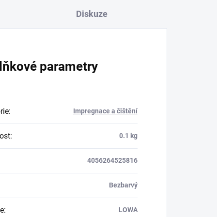
Diskuze
lňkové parametry
rie
:
Impregnace a čištění
ost
:
0.1 kg
4056264525816
Bezbarvý
e
:
LOWA