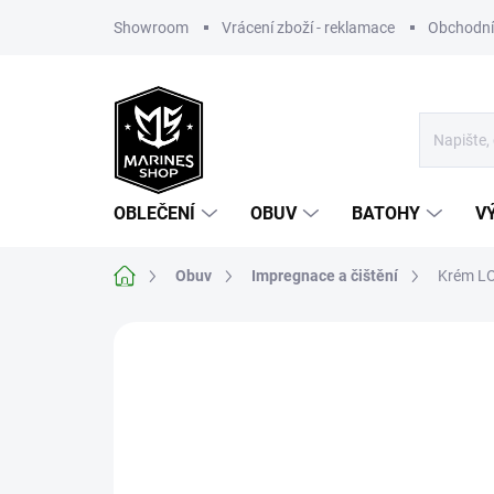
Přejít
Showroom
Vrácení zboží - reklamace
Obchodní
na
obsah
OBLEČENÍ
OBUV
BATOHY
V
Domů
Obuv
Impregnace a čištění
Krém LO
Neohodnoceno
Podrobnosti hodnoce