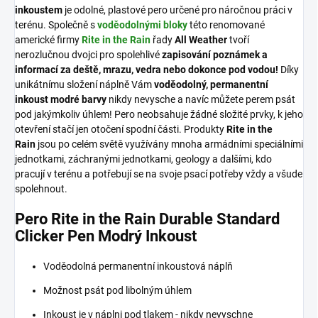
inkoustem
je odolné, plastové pero určené pro náročnou práci v
terénu. Společně s
voděodolnými bloky
této renomované
americké firmy
Rite in the Rain
řady
All Weather
tvoří
nerozlučnou dvojci pro spolehlivé
zapisování poznámek a
informací za deště, mrazu, vedra nebo dokonce pod vodou!
Díky
unikátnímu složení náplně Vám
voděodolný, permanentní
inkoust modré barvy
nikdy nevysche a navíc můžete perem psát
pod jakýmkoliv úhlem! Pero neobsahuje žádné složité prvky, k jeho
otevření stačí jen otočení spodní části. Produkty
Rite in the
Rain
jsou po celém světě využívány mnoha armádními speciálními
jednotkami, záchranými jednotkami, geology a dalšími, kdo
pracují v terénu a potřebují se na svoje psací potřeby vždy a všude
spolehnout.
Pero Rite in the Rain Durable Standard
Clicker Pen Modrý Inkoust
Voděodolná permanentní inkoustová náplň
Možnost psát pod libolným úhlem
Inkoust je v náplni pod tlakem - nikdy nevyschne