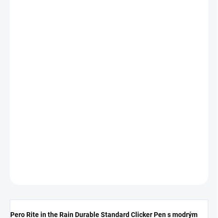
590 Kč
Měrná
cena:
Nakupujte hned, plaťte pak!
NENÍ SKLADEM
−
+
Přidat do košíku
DETAILNÍ INFORMACE
ZEPTAT SE
HLÍDAT
Pero Rite in the Rain Durable Standard Clicker Pen s modrým