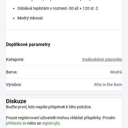
Odolává teplotám v rozmezí -30 až + 120 st. C
Modrý inkoust
Doplňkové parametry
Kategorie
:
Voděodolné zápisníky
Barva
:
Modrá
Výrobce
:
Rite in the Rain
Diskuze
Buďte první, kdo napíše příspěvek k této položce.
Pouze registrovaní uživatelé mohou vkládat příspěvky. Prosím
přihlaste se
nebo se
registrujte
.