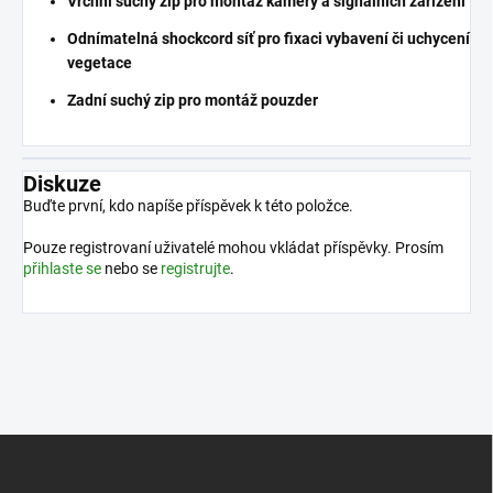
Vrchní suchý zip pro montáž kamery a signálních zařízení
Odnímatelná shockcord síť pro fixaci vybavení či uchycení
vegetace
Zadní suchý zip pro montáž pouzder
Diskuze
Buďte první, kdo napíše příspěvek k této položce.
Pouze registrovaní uživatelé mohou vkládat příspěvky. Prosím
přihlaste se
nebo se
registrujte
.
Z
á