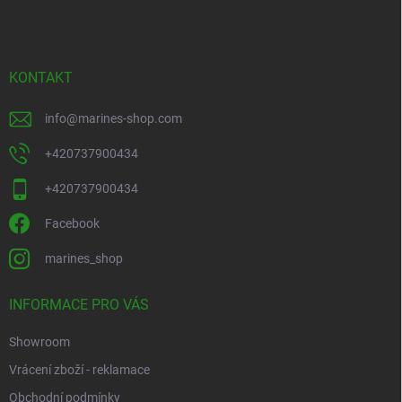
p
a
t
í
KONTAKT
info
@
marines-shop.com
+420737900434
+420737900434
Facebook
marines_shop
INFORMACE PRO VÁS
Showroom
Vrácení zboží - reklamace
Obchodní podmínky