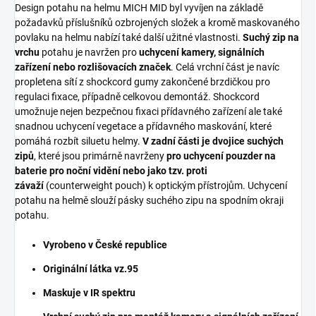
Design potahu na helmu MICH MID byl vyvíjen na základě
požadavků příslušníků ozbrojených složek a kromě maskovaného
povlaku na helmu nabízí také další užitné vlastnosti.
Suchý zip na
vrchu
potahu je navržen pro
uchycení kamery, signálních
zařízení nebo rozlišovacích značek
. Celá vrchní část je navíc
propletena sítí z shockcord gumy zakončené brzdičkou pro
regulaci fixace, případně celkovou demontáž. Shockcord
umožnuje nejen bezpečnou fixaci přídavného zařízení ale také
snadnou uchycení vegetace a přídavného maskování, které
pomáhá rozbít siluetu helmy.
V zadní části je dvojice suchých
zipů
, které jsou primárně navrženy
pro uchycení pouzder na
baterie pro noční vidění nebo jako tzv. proti
závaží
(counterweight pouch) k optickým přístrojům. Uchycení
potahu na helmě slouží pásky suchého zipu na spodním okraji
potahu.
Vyrobeno v České republice
Originální látka vz.95
Maskuje v IR spektru