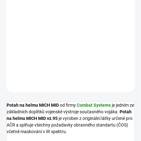
ZVOLTE VARIANTU
VELIKOST
MŮŽEME DORUČIT DO:
ZVOLTE VARIANTU
−
+
Přidat do košíku
DETAILNÍ INFORMACE
ZEPTAT SE
HLÍDAT
Potah na helmu MICH
MID
od firmy
Combat Systems
je jedním ze
základních doplňků vojenské výstroje současného vojáka.
Potah
na helmu MICH MID vz.95
je vyroben z originální látky určené pro
AČR a splňuje všechny požadavky obranného standartu (ČOS)
včetně maskování v IR spektru.