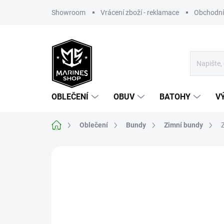
Přejít
Showroom
Vrácení zboží - reklamace
Obchodní
na
obsah
OBLEČENÍ
OBUV
BATOHY
V
Domů
Oblečení
Bundy
Zimní bundy
Neohodnoceno
Podrobnosti hodnoce
TIP