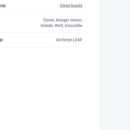
rie
:
Zimní bundy
Černá, Ranger Green,
Hnědá, Wolf, Crocodile
e
:
Arc'teryx LEAF