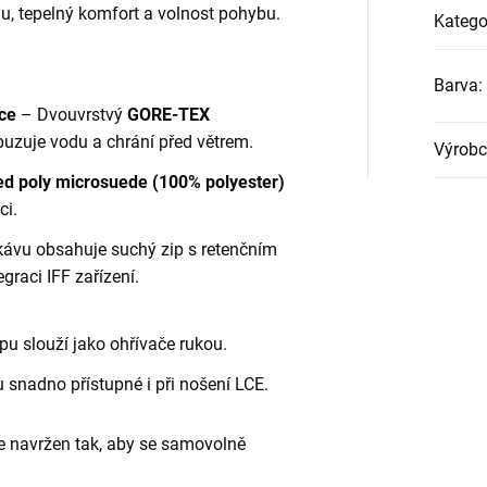
u, tepelný komfort a volnost pohybu.
Katego
Barva
:
ce
– Dvouvrstvý
GORE-TEX
uzuje vodu a chrání před větrem.
Výrobc
d poly microsuede (100% polyester)
ci.
kávu obsahuje suchý zip s retenčním
graci IFF zařízení.
pu slouží jako ohřívače rukou.
 snadno přístupné i při nošení LCE.
je navržen tak, aby se samovolně