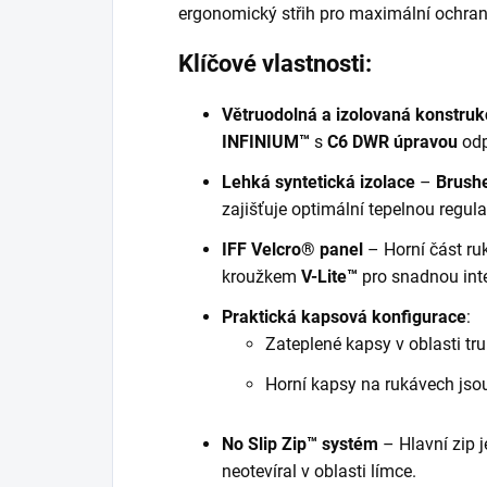
ergonomický střih pro maximální ochran
Klíčové vlastnosti:
Větruodolná a izolovaná konstruk
INFINIUM™
s
C6 DWR úpravou
odp
Lehká syntetická izolace
–
Brushe
zajišťuje optimální tepelnou regula
IFF Velcro® panel
– Horní část ru
kroužkem
V-Lite™
pro snadnou inte
Praktická kapsová konfigurace
:
Zateplené kapsy v oblasti tru
Horní kapsy na rukávech jsou
No Slip Zip™ systém
– Hlavní zip 
neotevíral v oblasti límce.