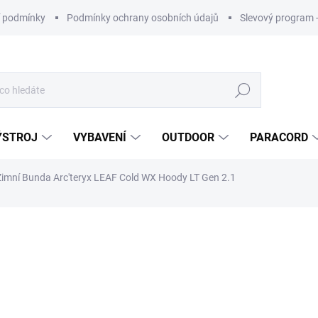
 podmínky
Podmínky ochrany osobních údajů
Slevový program 
Hledat
ÝSTROJ
VYBAVENÍ
OUTDOOR
PARACORD
Zimní Bunda Arc'teryx LEAF Cold WX Hoody LT Gen 2.1
ní
ZNAČKA:
ARC'TERYX LEAF
od
12 650 Kč
ZDARMA
Měrná
cena: