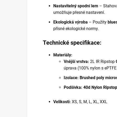
Nastavitelný spodní lem
– Stahova
umožňuje přesné nastavení.
Ekologická výroba
– Použity
blue
přísné ekologické normy.
Technické specifikace:
Materiály:
Vnější vrstva:
2L IR Ripstop
úprava (100% nylon s ePTF
Izolace:
Brushed poly micro
Podšívka:
40d Nylon Ripstop
Velikosti:
XS, S, M, L, XL, XXL