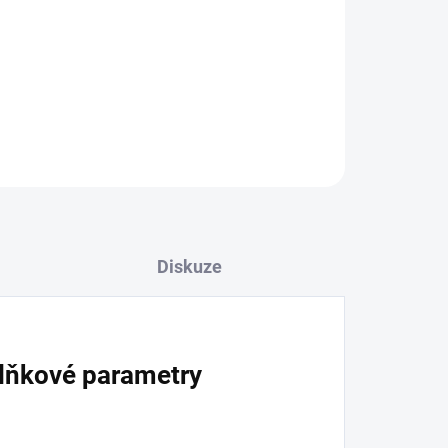
o taktické operace i outdoor aktivity.
ZEPTAT SE
HLÍDAT
Diskuze
lňkové parametry