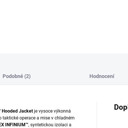
což z ní činí ideální volbu pr
DETAILNÍ INFORMACE
Podobné (2)
Hodnocení
Dop
f Hooded Jacket
je vysoce výkonná
o taktické operace a mise v chladném
EX INFINIUM™
, syntetickou izolaci a