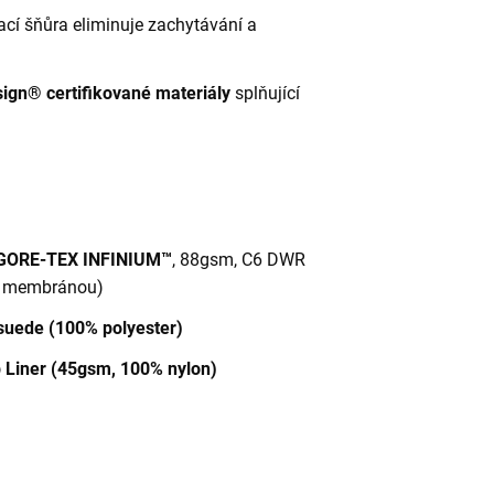
cí šňůra eliminuje zachytávání a
sign® certifikované materiály
splňující
GORE-TEX INFINIUM™
, 88gsm, C6 DWR
E membránou)
suede (100% polyester)
 Liner (45gsm, 100% nylon)