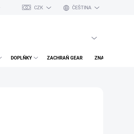
CZK
ČEŠTINA
- výhody
PRÁZDNÝ KOŠÍK
NÁKUPNÍ
KOŠÍK
DOPLŇKY
ZACHRAŇ GEAR
ZNAČKY