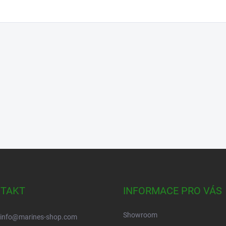
TAKT
INFORMACE PRO VÁS
Showroom
info
@
marines-shop.com