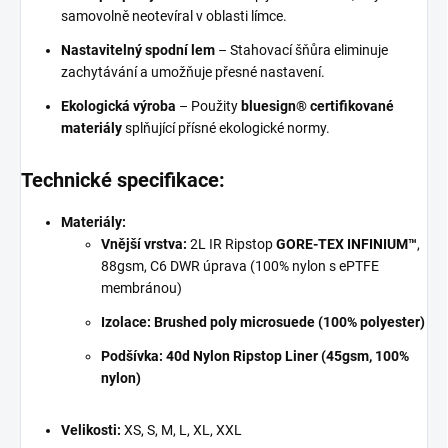
samovolně neotevíral v oblasti límce.
Nastavitelný spodní lem
– Stahovací šňůra eliminuje
zachytávání a umožňuje přesné nastavení.
Ekologická výroba
– Použity
bluesign® certifikované
materiály
splňující přísné ekologické normy.
Technické specifikace:
Materiály:
Vnější vrstva:
2L IR Ripstop
GORE-TEX INFINIUM™
,
88gsm, C6 DWR úprava (100% nylon s ePTFE
membránou)
Izolace:
Brushed poly microsuede (100% polyester)
Podšívka:
40d Nylon Ripstop Liner (45gsm, 100%
nylon)
Velikosti:
XS, S, M, L, XL, XXL