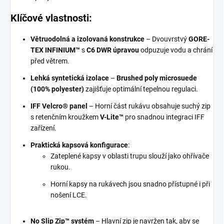
Klíčové vlastnosti:
Větruodolná a izolovaná konstrukce
– Dvouvrstvý
GORE-
TEX INFINIUM™
s
C6 DWR úpravou
odpuzuje vodu a chrání
před větrem.
Lehká syntetická izolace
–
Brushed poly microsuede
(100% polyester)
zajišťuje optimální tepelnou regulaci.
IFF Velcro® panel
– Horní část rukávu obsahuje suchý zip
s retenčním kroužkem
V-Lite™
pro snadnou integraci IFF
zařízení.
Praktická kapsová konfigurace
:
Zateplené kapsy v oblasti trupu slouží jako ohřívače
rukou.
Horní kapsy na rukávech jsou snadno přístupné i při
nošení LCE.
No Slip Zip™ systém
– Hlavní zip je navržen tak, aby se