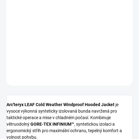
Arc'teryx LEAF Cold WX LT Gen 2.1 je lehká, synteticky izolovaná a
větruodolná bunda s kapucí navržená pro použití v chladných
podmínkách. Poskytuje optimální tepelný komfort, nízkou
hmotnost a vysokou odolnost, což z ní činí ideální volbu pro
taktické operace i outdoor aktivity.
DETAILNÍ INFORMACE
ZEPTAT SE
HLÍDAT
Arc'teryx LEAF Cold Weather Windproof Hooded Jacket
je
vysoce výkonná synteticky izolovaná bunda navržená pro
taktické operace a mise v chladném počasí. Kombinuje
větruodolný
GORE-TEX INFINIUM™
, syntetickou izolaci a
ergonomický střih pro maximální ochranu, tepelný komfort a
volnost pohybu.