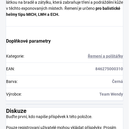
látkou na bradě a zátylku, která zabraňuje tření a podráždění kůže
v těchto exponovaných místech. Řemení je určeno
pro balistické
helmy tipu MICH, LWH a ECH.
Doplňkové parametry
Kategorie
:
Řemení a polštářky
EAN
:
846275000310
Barva
:
Černá
Výrobce
:
Team Wendy
Diskuze
Buďte první, kdo napíše příspěvek k této položce.
Pouze registrovaní uživatelé mohou vkládat příspěvky. Prosím