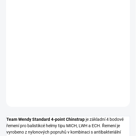
1 549 Kč
Měrná
cena:
Nakupujte hned, plaťte pak!
NENÍ SKLADEM
−
+
Přidat do košíku
DETAILNÍ INFORMACE
ZEPTAT SE
HLÍDAT
Team Wendy Standard 4-point Chinstrap
je základní 4 bodové
řemení pro balistikcé helmy tipu MICH, LWH a ECH. Řemení je
vyrobeno z nylonových popruhů v kombinaci s antibakteriální