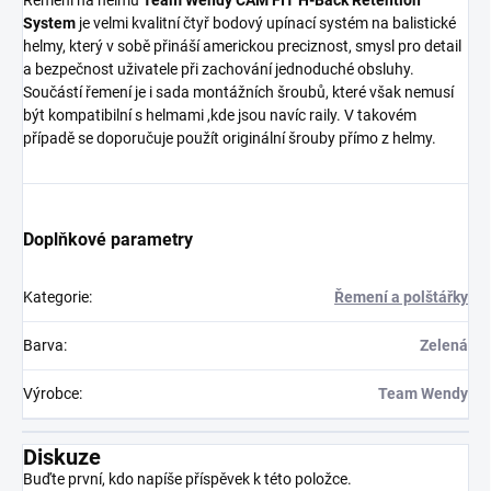
Řemení na helmu
Team Wendy CAM FIT H-Back Retention
System
je velmi kvalitní čtyř bodový upínací systém na balistické
helmy, který v sobě přináší americkou preciznost, smysl pro detail
a bezpečnost uživatele při zachování jednoduché obsluhy.
Součástí řemení je i sada montážních šroubů, které však nemusí
být kompatibilní s helmami ,kde jsou navíc raily. V takovém
případě se doporučuje použít originální šrouby přímo z helmy.
Doplňkové parametry
Kategorie
:
Řemení a polštářky
Barva
:
Zelená
Výrobce
:
Team Wendy
Diskuze
Buďte první, kdo napíše příspěvek k této položce.