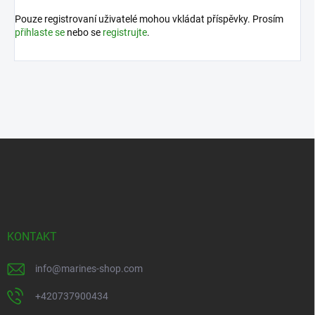
Pouze registrovaní uživatelé mohou vkládat příspěvky. Prosím
přihlaste se
nebo se
registrujte
.
Z
á
p
a
t
í
KONTAKT
info
@
marines-shop.com
+420737900434