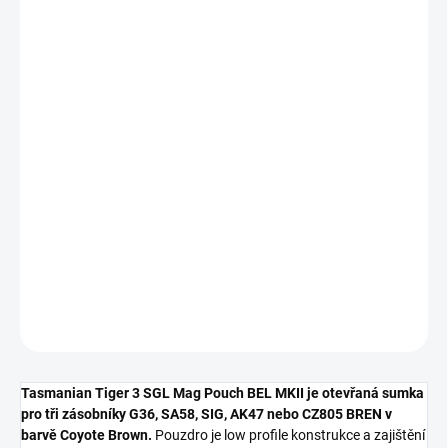
832 Kč
Měrná
cena:
Nakupujte hned, plaťte pak!
NENÍ SKLADEM
−
+
Přidat do košíku
DETAILNÍ INFORMACE
ZEPTAT SE
HLÍDAT
Tasmanian Tiger 3 SGL Mag Pouch BEL MKII je otevřaná sumka
pro tři zásobníky G36, SA58, SIG, AK47 nebo CZ805 BREN v
barvě Coyote Brown.
Pouzdro je low profile konstrukce a zajištění