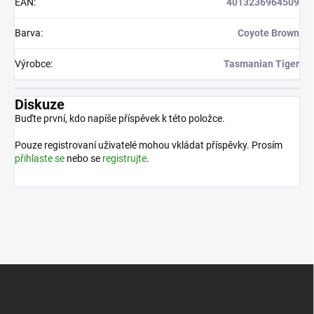
EAN
:
4013236964509
Barva
:
Coyote Brown
Výrobce
:
Tasmanian Tiger
Diskuze
Buďte první, kdo napíše příspěvek k této položce.
Pouze registrovaní uživatelé mohou vkládat příspěvky. Prosím
přihlaste se
nebo se
registrujte
.
Z
á
p