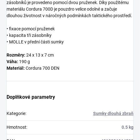
zásobníků je provedeno pomocí dvou pruženek. Díky použitému
materiálu Cordura 700D je pouzdro velice odolné a začuje
dlouhou životnost v náročných podmínkách taktického prostředí.
• fixace pomocí pruženek
• kapacita tři zásobníky
• MOLLE v přední části sumky
Rozměry:
24 x 13 x 7 cm
Váha:
190 g
Materiál:
Cordura 700 DEN
Doplňkové parametry
Kategorie
:
Sumky dlouhá zbraň
Hmotnost
:
0.5 kg