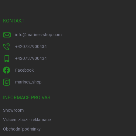
a
t
í
KONTAKT
info
@
marines-shop.com
+420737900434
+420737900434
Facebook
marines_shop
INFORMACE PRO VÁS
Showroom
Vrácení zboží - reklamace
Obchodní podmínky