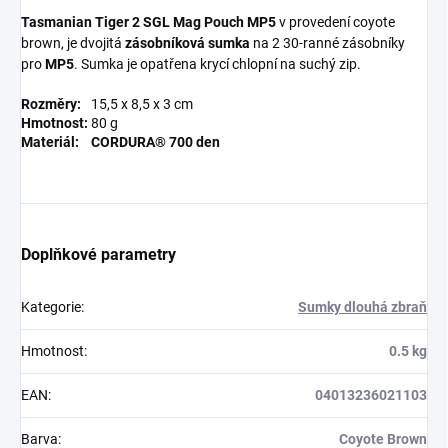
Tasmanian Tiger 2 SGL Mag Pouch MP5
v provedení coyote
brown, je dvojitá
zásobníková sumka
na 2 30-ranné zásobníky
pro
MP5
. Sumka je opatřena krycí chlopní na suchý zip.
Rozměry:
15,5 x 8,5 x 3 cm
Hmotnost:
80 g
Materiál:
CORDURA® 700 den
Doplňkové parametry
Kategorie
:
Sumky dlouhá zbraň
Hmotnost
:
0.5 kg
EAN
:
04013236021103
Barva
:
Coyote Brown