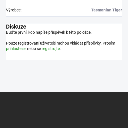
Výrobce
:
Tasmanian Tiger
Diskuze
Buďte první, kdo napíše příspěvek k této položce.
Pouze registrovaní uživatelé mohou vkládat příspěvky. Prosím
přihlaste se
nebo se
registrujte
.
Z
á
p
a
t
í