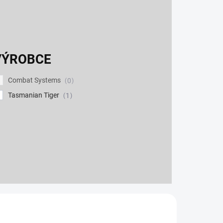
VÝROBCE
Combat Systems
0
Tasmanian Tiger
1