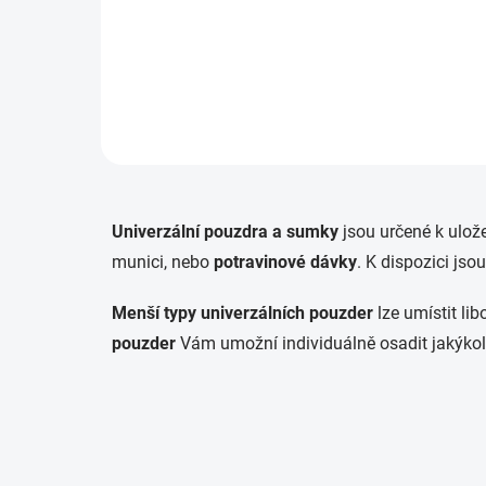
Do košíku
Univerzální pouzdra a sumky
jsou určené k ulož
munici, nebo
potravinové dávky
. K dispozici jso
Menší typy univerzálních pouzder
lze umístit li
pouzder
Vám
umožní individuálně osadit jakýko