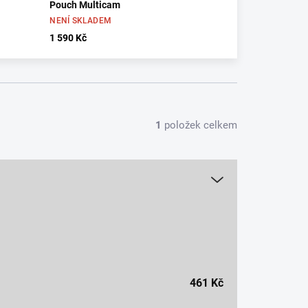
Pouch Multicam
NENÍ SKLADEM
1 590 Kč
1
položek celkem
461
Kč