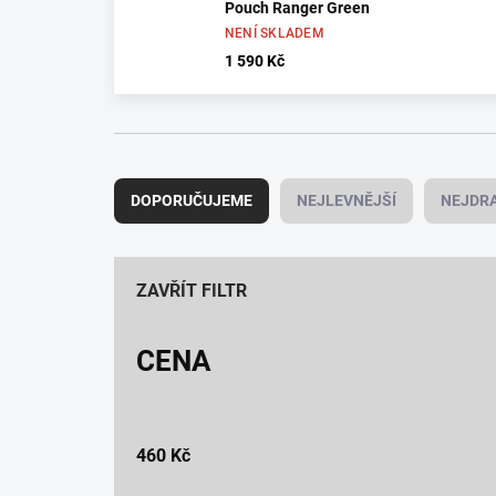
Pouch Ranger Green
NENÍ SKLADEM
1 590 Kč
Ř
a
DOPORUČUJEME
NEJLEVNĚJŠÍ
NEJDRA
z
e
n
í
ZAVŘÍT FILTR
p
r
CENA
o
d
u
k
460
Kč
t
ů