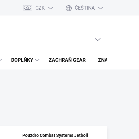
CZK
ČEŠTINA
- výhody
PRÁZDNÝ KOŠÍK
NÁKUPNÍ
KOŠÍK
DOPLŇKY
ZACHRAŇ GEAR
ZNAČKY
Pouzdro Combat Systems Jetboil