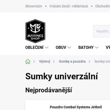
Přejít
Showroom
Vrácení zboží - reklamace
Obchodní
na
obsah
OBLEČENÍ
OBUV
BATOHY
V
Domů
Výstroj
Sumky a pouzdra
Sumky uni
Sumky univerzální
Nejprodávanější
Pouzdro Combat Systems Jetboil