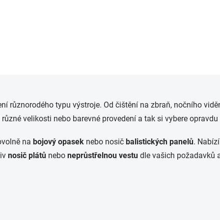
O
v
ení různorodého typu výstroje. Od čištění na zbraň, nočního viděn
l
á
u různé velikosti nebo barevné provedení a tak si vybere opravdu
d
a
bovolně na
bojový opasek
nebo nosič
balistických panelů
. Nabíz
c
í
liv
nosič plátů
nebo
neprůstřelnou vestu
dle vašich požadavků a 
p
r
v
k
y
v
ý