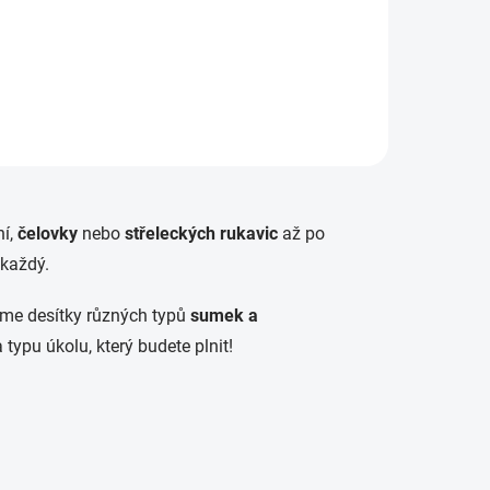
í,
čelovky
nebo
střeleckých rukavic
až po
 každý.
íme desítky různých typů
sumek a
typu úkolu, který budete plnit!