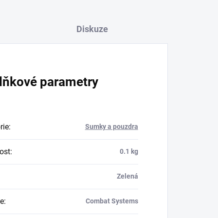
Diskuze
lňkové parametry
rie
:
Sumky a pouzdra
ost
:
0.1 kg
Zelená
e
:
Combat Systems