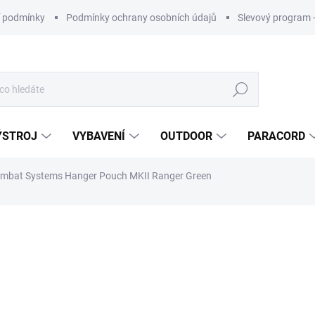
 podmínky
Podmínky ochrany osobních údajů
Slevový program 
Hledat
ÝSTROJ
VYBAVENÍ
OUTDOOR
PARACORD
mbat Systems Hanger Pouch MKII Ranger Green
ní
ZNAČKA:
COMBAT SYSTEMS
990 Kč
Měrná
cena: