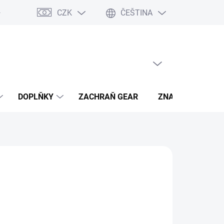
CZK
ČEŠTINA
- výhody
PRÁZDNÝ KOŠÍK
NÁKUPNÍ
KOŠÍK
DOPLŇKY
ZACHRAŇ GEAR
ZNAČKY