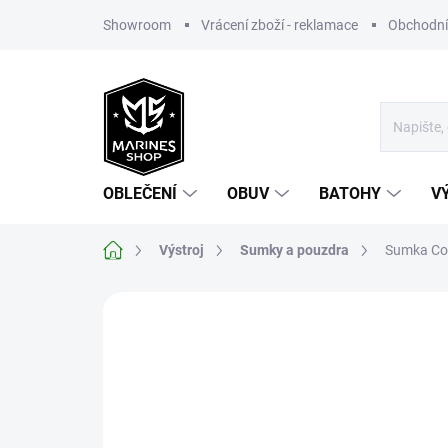
Přejít
Showroom
Vrácení zboží - reklamace
Obchodní
na
obsah
OBLEČENÍ
OBUV
BATOHY
V
Domů
Výstroj
Sumky a pouzdra
Sumka Co
Neohodnoceno
Podrobnosti hodnoce
TIP