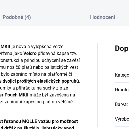
Podobné (4)
Hodnocení
 MKII
je nová a vylepšená verze
Dop
vržena jako
Velcro
přídavná kapsa tzv.
 konstrukci a principu uchycení se zavěsí
mu nosičů plátů nebo balistických vest
y bylo zabráno místo na platformě či
Katego
e
dvojici prošitých elastických popruhů
,
sumky a přihrádku na suchý zip ze
Hmotn
r Pouch MKII
může být zavěšena na
i zapínání kapes na plát na většině
Barva
:
Výrobc
cut řezanou MOLLE vazbu pro možnost
 držák na škrtidlo, lightsticky apod.