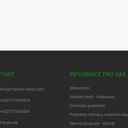
TAKT
INFORMACE PRO VÁS
Showroom
info
@
marines-shop.com
Vrácení zboží - reklamace
+420737900434
Obchodní podmínky
+420737900434
Podmínky ochrany osobních úda
Facebook
Slevový program - výhody