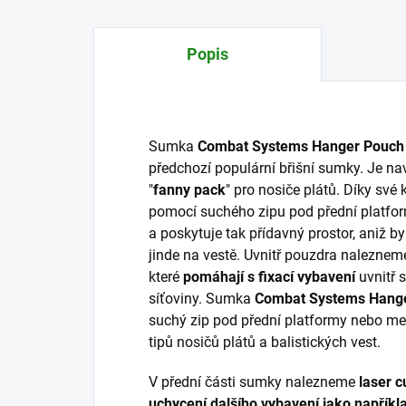
Popis
Sumka
Combat Systems Hanger Pouch
předchozí populární břišní sumky. Je na
"
fanny pack
" pro nosiče plátů. Díky své
pomocí suchého zipu pod přední platfor
a poskytuje tak přídavný prostor, aniž b
jinde na vestě. Uvnitř pouzdra naleznem
které
pomáhají s fixací vybavení
uvnitř 
síťoviny. Sumka
Combat Systems Hange
suchý zip pod přední platformy nebo mez
tipů nosičů plátů a balistických vest.
V přední části sumky nalezneme
laser 
uchycení dalšího vybavení jako například