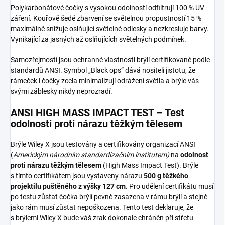
Polykarbonátové čočky s vysokou odolností odfiltrují 100 % UV
záření. Kouřově šedé zbarvení se světelnou propustností 15 %
maximálně snižuje oslňující světelné odlesky a nezkresluje barvy.
Vynikající za jasných až oslňujících světelných podmínek.
Samozřejmostí jsou ochranné vlastnosti brýlí certifikované podle
standardů ANSI. Symbol „Black ops“ dává nositeli jistotu, že
rámeček i čočky zcela minimalizují odrážení světla a brýle vás
svými záblesky nikdy neprozradí.
ANSI HIGH MASS IMPACT TEST – Test
odolnosti proti nárazu těžkým tělesem
Brýle Wiley X jsou testovány a certifikovány organizací ANSI
(
Americkým národním standardizačním institutem)
na
odolnost
proti nárazu těžkým tělesem
(High Mass Impact Test). Brýle
s tímto certifikátem jsou vystaveny nárazu
500 g těžkého
projektilu puštěného z výšky 127 cm.
Pro udělení certifikátu musí
po testu zůstat čočka brýlí pevně zasazena v rámu brýlí a stejně
jako rám musí zůstat nepoškozena. Tento test deklaruje, že
s brýlemi Wiley X bude váš zrak dokonale chráněn při střetu