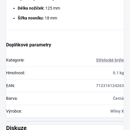
Délka nožiček:
125 mm
Šířka nosníku:
18 mm
Doplňkové parametry
Kategorie
:
Střelecké brýle
Hmotnost
:
0.1 kg
EAN
:
712316124263
Barva
:
Černá
Výrobce
:
Wiley X
Diskuze