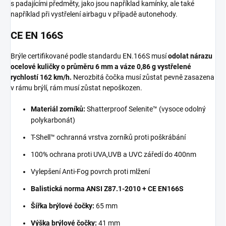
s padajícími předměty, jako jsou například kamínky, ale také
například při vystřelení airbagu v případě autonehody.
CE EN 166S
Brýle certifikované podle standardu EN.166S musí
odolat nárazu
ocelové kuličky o průměru 6 mm a váze 0,86 g vystřelené
rychlostí 162 km/h.
Nerozbitá čočka musí zůstat pevně zasazena
v rámu brýlí, rám musí zůstat nepoškozen.
Materiál zorníků:
Shatterproof Selenite™ (vysoce odolný
polykarbonát)
T-Shell™ ochranná vrstva zorníků proti poškrábání
100% ochrana proti UVA,UVB a UVC záředí do 400nm
Vylepšení Anti-Fog povrch proti mlžení
Balistická norma ANSI Z87.1-2010 + CE EN166S
Šířka brýlové čočky:
65 mm
Výška brýlové čočky:
41 mm