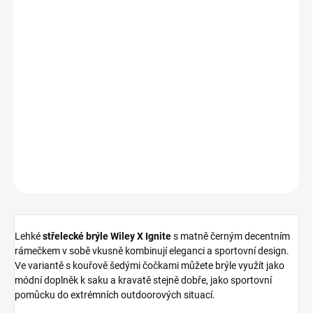
2 690 Kč
Měrná
cena:
Nakupujte hned, plaťte pak!
MOMENTÁLNĚ NEDOSTUPNÉ
DETAILNÍ INFORMACE
ZEPTAT SE
HLÍDAT
Lehké
střelecké brýle Wiley X Ignite
s matně černým decentním
rámečkem v sobě vkusně kombinují eleganci a sportovní design.
Ve variantě s kouřově šedými čočkami můžete brýle využít jako
módní doplněk k saku a kravatě stejně dobře, jako sportovní
pomůcku do extrémních outdoorových situací.