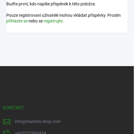
Buďte první, kdo napíše příspěvek k této položce.
Pouze registrovaní uživatelé mohou vkládat příspěvky. Prosím
přihlaste se
nebo se
registrujte
.
Z
á
p
a
t
í
KONTAKT
info
@
marines-shop.com
+420737900434