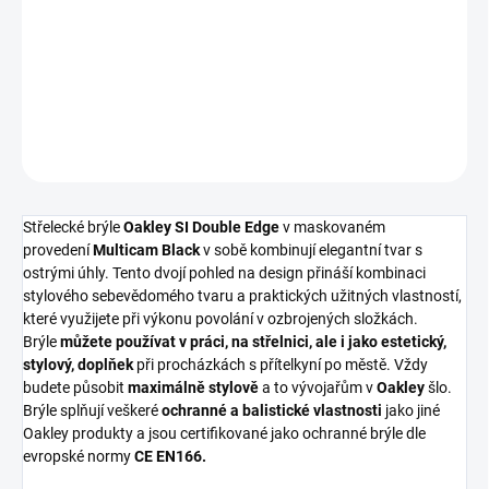
MOMENTÁLNĚ NEDOSTUPNÉ
DETAILNÍ INFORMACE
ZEPTAT SE
HLÍDAT
Střelecké brýle
Oakley SI Double Edge
v maskovaném
provedení
Multicam Black
v sobě kombinují elegantní tvar s
ostrými úhly. Tento dvojí pohled na design přináší kombinaci
stylového sebevědomého tvaru a praktických užitných vlastností,
které využijete při výkonu povolání v ozbrojených složkách.
Brýle
můžete používat v práci, na střelnici, ale i jako estetický,
stylový, doplňek
při procházkách s přítelkyní po městě. Vždy
budete působit
maximálně stylově
a to vývojařům v
Oakley
šlo.
Brýle splňují veškeré
ochranné a balistické vlastnosti
jako jiné
Oakley produkty a jsou certifikované jako ochranné brýle dle
evropské normy
CE EN166.