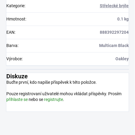
Kategorie
:
Střelecké brýle
Hmotnost
:
0.1 kg
EAN
:
888392297204
Barva
:
Multicam Black
Výrobce
:
Oakley
Diskuze
Buďte první, kdo napíše příspěvek k této položce.
Pouze registrovaní uživatelé mohou vkládat příspěvky. Prosím
přihlaste se
nebo se
registrujte
.