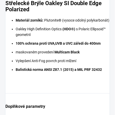
Střelecké Brýle Oakley SI Double Edge
Polarized
Materiál zorníků:
Plutonite® (vysoce odolný polykarbonát)
Oakley High Definition Optics
(HDO®)
s Polaric Ellipsoid™
geometrií
100% ochrana proti UVA,UVB a UVC záředí do 400nm
maskovaném provedení
Multicam Black
Vylepšení Anti-Fog povrch proti mlžení
Balistická norma ANSI Z87.1 (2015) a MIL PRF 32432
Doplňkové parametry