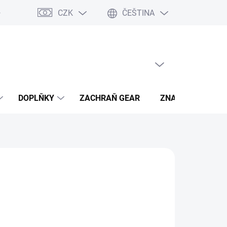
CZK
ČEŠTINA
- výhody
PRÁZDNÝ KOŠÍK
NÁKUPNÍ
KOŠÍK
DOPLŇKY
ZACHRAŇ GEAR
ZNAČKY
hned, plaťte pak!