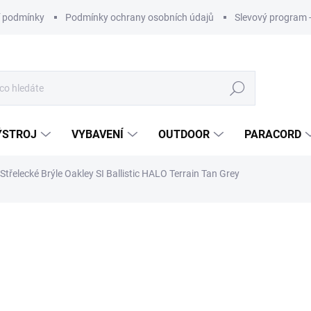
 podmínky
Podmínky ochrany osobních údajů
Slevový program 
Hledat
ÝSTROJ
VYBAVENÍ
OUTDOOR
PARACORD
Střelecké Brýle Oakley SI Ballistic HALO Terrain Tan Grey
ní
ZNAČKA:
OAKLEY
2 790 Kč
ZDARMA
Měrná
cena:
Nakupujte 