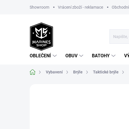
Přejít
Showroom
Vrácení zboží - reklamace
Obchodní
na
obsah
OBLEČENÍ
OBUV
BATOHY
V
Domů
Vybavení
Brýle
Taktické brýle
Neohodnoceno
Podrobnosti hodnoce