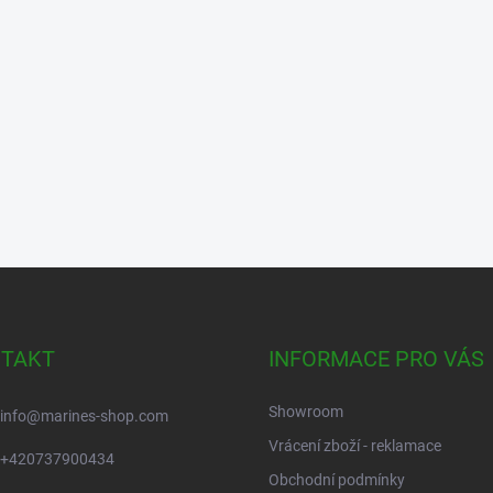
TAKT
INFORMACE PRO VÁS
Showroom
info
@
marines-shop.com
Vrácení zboží - reklamace
+420737900434
Obchodní podmínky