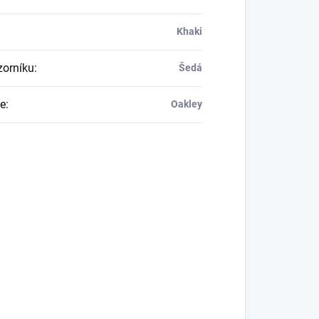
Khaki
zorníku
:
Šedá
e
:
Oakley