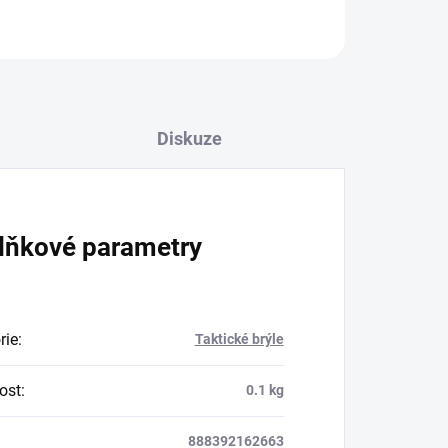
Diskuze
lňkové parametry
rie
:
Taktické brýle
ost
:
0.1 kg
888392162663