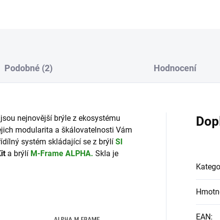
Podobné (2)
Hodnocení
jsou nejnovější brýle z ekosystému
Dop
jich modularita a škálovatelnosti Vám
řídílný systém skládající se z brýlí
SI
it
a brýlí
M-Frame ALPHA.
Skla je
Katego
Hmotn
EAN
: