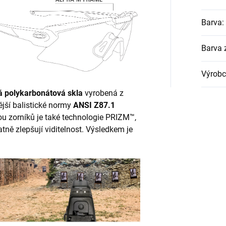
Barva
:
Barva 
Výrobc
á polykarbonátová skla
vyrobená z
ější balistické normy
ANSI Z87.1
u zorníků je také technologie PRIZM™,
tně zlepšují viditelnost. Výsledkem je