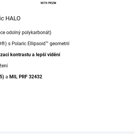
stic HALO
ce odolný polykarbonát)
®) s Polaric Ellipsoid™ geometrií
aci kontrastu a lepší vidění
žení
5)
a
MIL PRF 32432