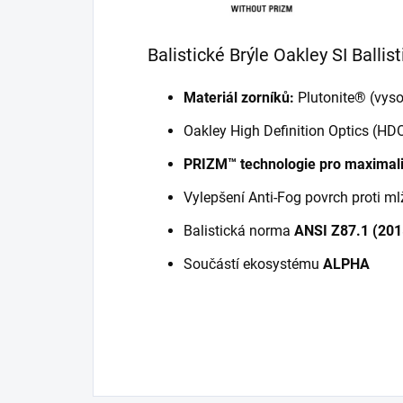
Balistické Brýle Oakley SI Balli
Materiál zorníků:
Plutonite® (vyso
Oakley High Definition Optics (HDO
PRIZM™ technologie pro maximaliz
Vylepšení Anti-Fog povrch proti ml
Balistická norma
ANSI Z87.1 (201
Součástí ekosystému
ALPHA