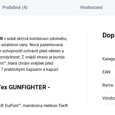
Podobné (4)
Hodnocení
Dop
ER
v sobě skrývá kombinaci odolného,
e atraktivní ceny. Nová patentovaná
m schopností ochránit před větrem a
rodyšnost. Z vnější strany je bunda
Katego
t™, která chrání vnějšek před
 7 praktickými kapsami a kapucí
EAN
:
Barva
:
-Tex GUNFIGHTER -
Výrobc
lon® DuPont™, membrána Helikon-Tex®