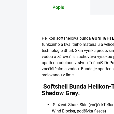
Popis
Helikon softshellová bunda
GUNFIGHT
funkčního a kvalitního materiálu a velic
technologie Shark Skin vyniká předevší
vodou a zároveň si zachovává vysokou p
opatřena odolnou vrstvou Teflon® DuPon
znečištěním a vodou. Bunda je opatřena
srolovanou v límci.
Softshell Bunda Helikon
Shadow Grey:
Složení: Shark Skin (vnějšekTef
Wind Blocker, podšívka fleece)