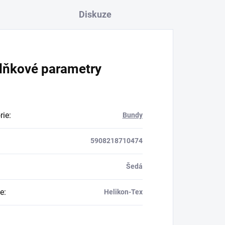
Diskuze
lňkové parametry
rie
:
Bundy
5908218710474
Šedá
e
:
Helikon-Tex