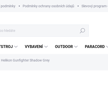
 podmínky
Podmínky ochrany osobních údajů
Slevový program 
Hledat
ÝSTROJ
VYBAVENÍ
OUTDOOR
PARACORD
 Helikon Gunfighter Shadow Grey
ní
ZNAČKA:
HELIKON-TEX
2 990 Kč
ZDARMA
Měrná
cena:
Nakupujte 