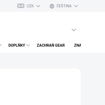
CZK
ČEŠTINA
- výhody
PRÁZDNÝ KOŠÍK
NÁKUPNÍ
KOŠÍK
DOPLŇKY
ZACHRAŇ GEAR
ZNAČKY
hned, plaťte pak!