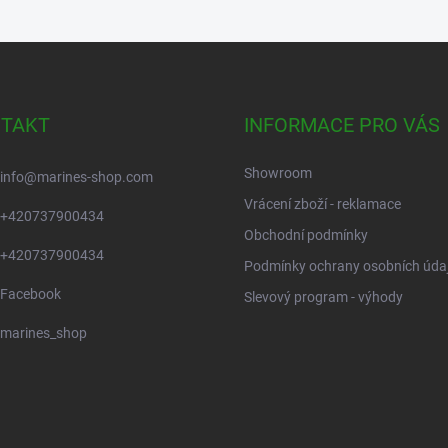
TAKT
INFORMACE PRO VÁS
Showroom
info
@
marines-shop.com
Vrácení zboží - reklamace
+420737900434
Obchodní podmínky
+420737900434
Podmínky ochrany osobních úda
Facebook
Slevový program - výhody
marines_shop