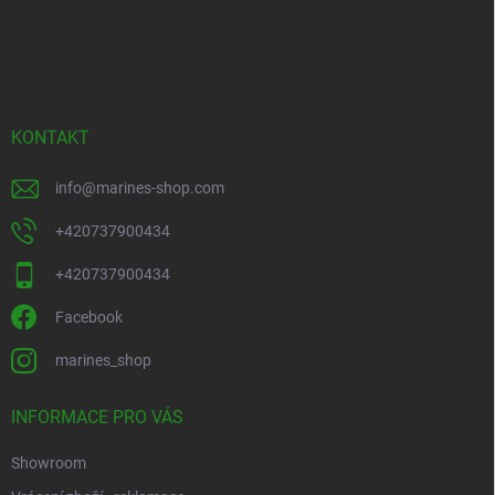
á
p
a
t
í
KONTAKT
info
@
marines-shop.com
+420737900434
+420737900434
Facebook
marines_shop
INFORMACE PRO VÁS
Showroom