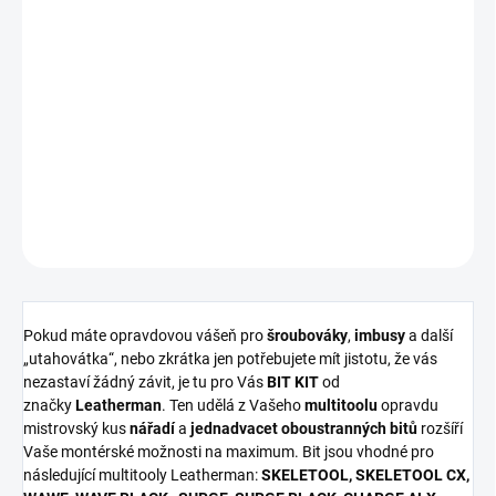
NENÍ SKLADEM
−
+
Přidat do košíku
DETAILNÍ INFORMACE
ZEPTAT SE
HLÍDAT
Pokud máte opravdovou vášeň pro
šroubováky
,
imbusy
a další
„utahovátka“, nebo zkrátka jen potřebujete mít jistotu, že vás
nezastaví žádný závit, je tu pro Vás
BIT KIT
od
značky
Leatherman
. Ten udělá z Vašeho
multitoolu
opravdu
mistrovský kus
nářadí
a
jednadvacet oboustranných bitů
rozšíří
Vaše montérské možnosti na maximum. Bit jsou vhodné pro
následující multitooly Leatherman:
SKELETOOL, SKELETOOL CX,