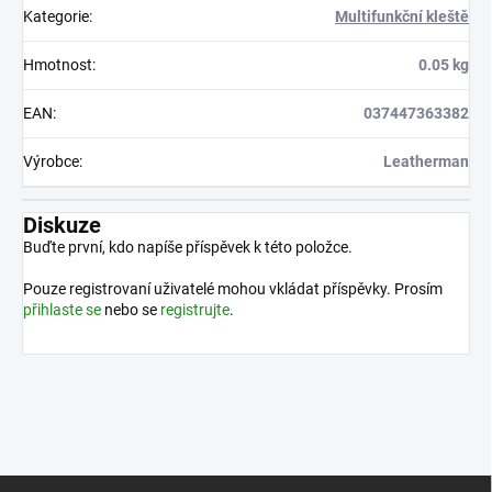
Kategorie
:
Multifunkční kleště
Hmotnost
:
0.05 kg
EAN
:
037447363382
Výrobce
:
Leatherman
Diskuze
Buďte první, kdo napíše příspěvek k této položce.
Pouze registrovaní uživatelé mohou vkládat příspěvky. Prosím
přihlaste se
nebo se
registrujte
.
Z