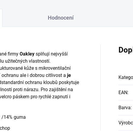
Hodnocení
Dop
né firmy
Oakley
splňují nejvyšší
lu užitečných vlastností.
rukturované kůže s mikroventilační
í ochranu ale i dobrou citlivost a
je
Katego
dstandardní ochranu kloubů poskytuje
ností proti nárazu. Pro zajištění na
EAN
:
velcro páskem pro rychlé zapnutí i
Barva
:
x /14% guma
Výrobc
úchop