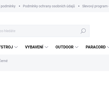
 podmínky
Podmínky ochrany osobních údajů
Slevový program 
Hledat
ÝSTROJ
VYBAVENÍ
OUTDOOR
PARACORD
Černé
ní
ZNAČKA:
OAKLEY
1 620 Kč
880 
ZDARMA
Měrná
cena: