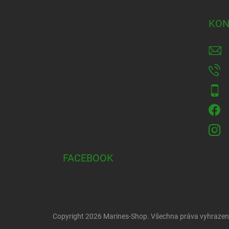
p
a
KON
t
í
FACEBOOK
Copyright 2026
Marines-Shop
. Všechna práva vyhrazen