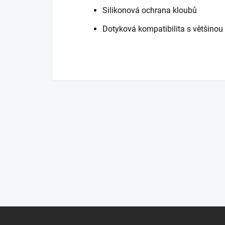
Silikonová ochrana kloubů
Dotyková kompatibilita s většinou
Z
á