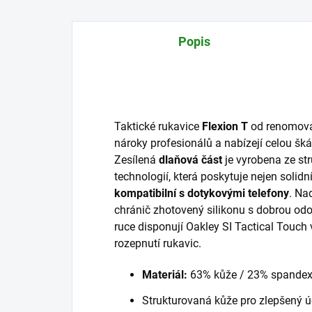
Popis
Taktické rukavice
Flexion
T
od renomova
nároky profesionálů a nabízejí celou šká
Zesílená
dlaňová část
je vyrobena ze st
technologií, která poskytuje nejen solidn
kompatibilní s dotykovými telefony
. Na
chránič zhotovený silikonu s dobrou odol
ruce disponují Oakley SI Tactical Touch 
rozepnutí rukavic.
Materiál:
63% kůže / 23% spande
Strukturovaná kůže pro zlepšený 