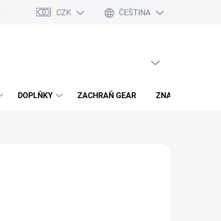
CZK
ČEŠTINA
- výhody
PRÁZDNÝ KOŠÍK
NÁKUPNÍ
KOŠÍK
DOPLŇKY
ZACHRAŇ GEAR
ZNAČKY
Kč