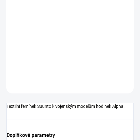
SKLADEM
(1 KS)
MŮŽEME
DORUČIT DO:
11.08.2026
−
+
Přidat do košíku
DETAILNÍ INFORMACE
ZEPTAT SE
HLÍDAT
Textilní řemínek Suunto k vojenským modelům hodinek Alpha.
Doplňkové parametry