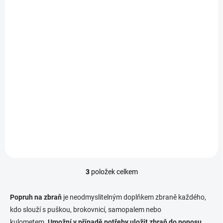
NENÍ SKLADEM
Rychloodepínací
popruh Warrior QRS s
karabinou H&K
Coyote
799 Kč
Do košíku
3
položek celkem
O
v
l
Popruh na zbraň
je neodmyslitelným doplňkem zbraně každého,
á
kdo slouží s puškou, brokovnicí, samopalem nebo
d
kulometem.
Umožní v případě potřeby uložit zbraň do ponosu
,