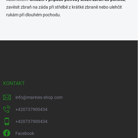
a
c
zavěsit zbraň na záda při střelbě z krátké zbraně nebo ulehčit
í
rukám při dlouhém pochodu.
p
r
v
k
y
Z
v
á
ý
p
p
a
i
t
s
u
í
KONTAKT
info
@
marines-shop.com
+420737900434
+420737900434
Facebook