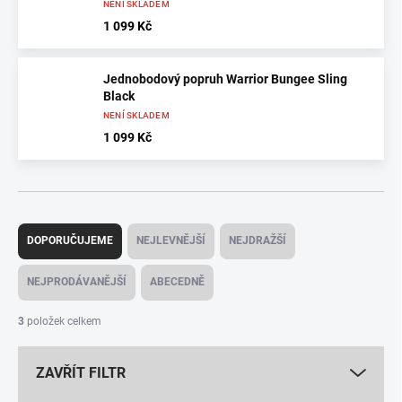
NENÍ SKLADEM
1 099 Kč
Jednobodový popruh Warrior Bungee Sling
Black
NENÍ SKLADEM
1 099 Kč
Ř
a
DOPORUČUJEME
NEJLEVNĚJŠÍ
NEJDRAŽŠÍ
z
e
NEJPRODÁVANĚJŠÍ
ABECEDNĚ
n
í
3
položek celkem
p
r
ZAVŘÍT FILTR
o
d