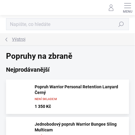
Přejít
na
obsah
Hledat
Výstroj
Popruhy na zbraně
Nejprodávanější
Popruh Warrior Personal Retention Lanyard
Černý
NENÍ SKLADEM
1 350 Kč
Jednobodový popruh Warrior Bungee Sling
Multicam