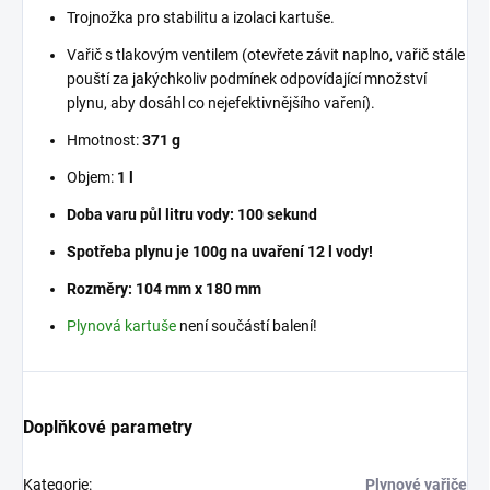
Trojnožka pro stabilitu a izolaci kartuše.
Vařič s tlakovým ventilem (otevřete závit naplno, vařič stále
pouští za jakýchkoliv podmínek odpovídající množství
plynu, aby dosáhl co nejefektivnějšího vaření).
Hmotnost:
371 g
Objem:
1 l
Doba varu půl litru vody: 100 sekund
Spotřeba plynu je 100g na uvaření 12 l vody!
Rozměry: 104 mm x 180 mm
Plynová kartuše
není součástí balení!
Doplňkové parametry
Kategorie
:
Plynové vařiče