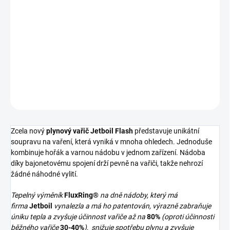
NENÍ SKLADEM
−
+
Přidat do košíku
DETAILNÍ INFORMACE
ZEPTAT SE
HLÍDAT
Zcela nový
plynový vařič Jetboil Flash
představuje unikátní
soupravu na vaření, která vyniká v mnoha ohledech. Jednoduše
kombinuje hořák a varnou nádobu v jednom zařízení. Nádoba
díky bajonetovému spojení drží pevně na vařiči, takže nehrozí
žádné náhodné vylití.
Tepelný výměník
FluxRing®
na dně nádoby, který má
firma
Jetboil
vynalezla a má ho patentován, výrazně zabraňuje
úniku tepla a zvyšuje účinnost vařiče až na
80%
(oproti účinnosti
běžného vařiče
30-40%
), snižuje spotřebu plynu a zvyšuje