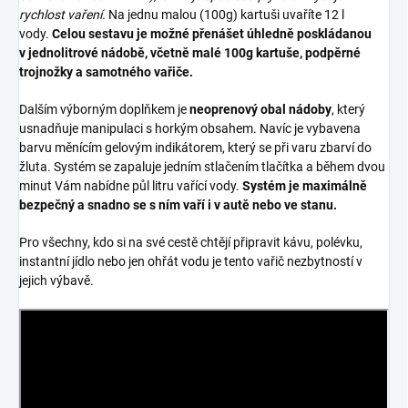
rychlost vaření.
Na jednu malou (100g) kartuši uvaříte 12 l
vody.
Celou sestavu je možné přenášet úhledně poskládanou
v jednolitrové nádobě, včetně malé 100g kartuše, podpěrné
trojnožky a samotného vařiče.
Dalším výborným doplňkem je
neoprenový obal nádoby
, který
usnadňuje manipulaci s horkým obsahem. Navíc je vybavena
barvu měnícím gelovým indikátorem, který se při varu zbarví do
žluta. Systém se zapaluje jedním stlačením tlačítka a během dvou
minut Vám nabídne půl litru vařící vody.
Systém je maximálně
bezpečný a snadno se s ním vaří i v autě nebo ve stanu.
Pro všechny, kdo si na své cestě chtějí připravit kávu, polévku,
instantní jídlo nebo jen ohřát vodu je tento vařič nezbytností v
jejich výbavě.