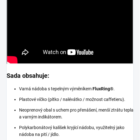
Sada obsahuje:
Varná nádoba s tepelným výměníkem
FluxRing®
.
Plastové víčko (pítko / nalévátko / možnost caffetieru).
Neoprenový obal s uchem pro přenášení, menší ztrátu tepla
a varným indikátorem.
Polykarbonátový kalíšek kryjící nádobu, využitelný jako
nádoba na pití / jídlo.