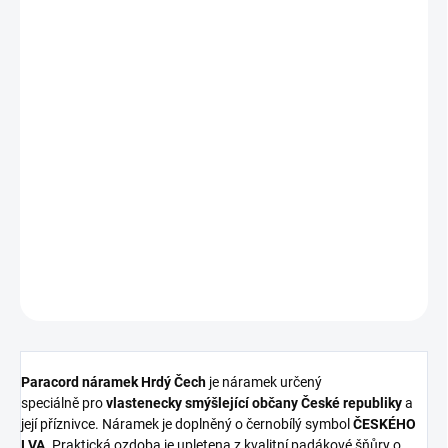
ZVOLTE VARIANTU
VELIKOST
MŮŽEME DORUČIT DO:
ZVOLTE VARIANTU
−
+
Přidat do košíku
DETAILNÍ INFORMACE
ZEPTAT SE
HLÍDAT
Paracord náramek Hrdý Čech
je náramek určený
speciálně pro
vlastenecky smýšlející občany České republiky
a
její příznivce. Náramek je doplněný o černobílý symbol
ČESKÉHO
LVA
. Praktická ozdoba je upletena z kvalitní padákové šňůry o