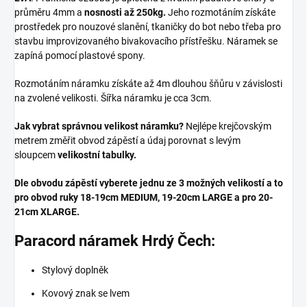
průměru 4mm a
nosnosti až 250kg.
Jeho rozmotáním získáte
prostředek pro nouzové slanění, tkaničky do bot nebo třeba pro
stavbu improvizovaného bivakovacího přístřešku. Náramek se
zapíná pomocí plastové spony.
Rozmotáním náramku získáte až 4m dlouhou šňůru v závislosti
na zvolené velikosti. Šířka náramku je cca 3cm.
Jak vybrat správnou velikost náramku?
Nejlépe krejčovským
metrem změřit obvod zápěstí a údaj porovnat s levým
sloupcem
velikostní tabulky.
Dle obvodu zápěstí vyberete jednu ze 3 možných velikostí a to
pro obvod ruky 18-19cm MEDIUM, 19-20cm LARGE a pro 20-
21cm XLARGE.
Paracord náramek Hrdý Čech:
Stylový doplněk
Kovový znak se lvem