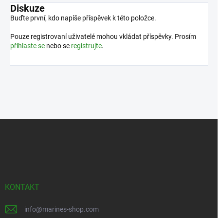
Diskuze
Buďte první, kdo napíše příspěvek k této položce.
Pouze registrovaní uživatelé mohou vkládat příspěvky. Prosím
přihlaste se
nebo se
registrujte
.
Z
á
p
a
t
í
KONTAKT
info
@
marines-shop.com