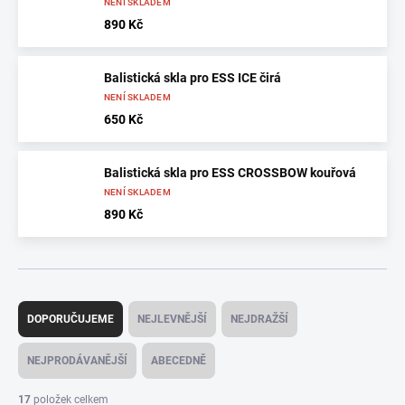
NENÍ SKLADEM
890 Kč
Balistická skla pro ESS ICE čirá
NENÍ SKLADEM
650 Kč
Balistická skla pro ESS CROSSBOW kouřová
NENÍ SKLADEM
890 Kč
Ř
a
DOPORUČUJEME
NEJLEVNĚJŠÍ
NEJDRAŽŠÍ
z
e
NEJPRODÁVANĚJŠÍ
ABECEDNĚ
n
í
17
položek celkem