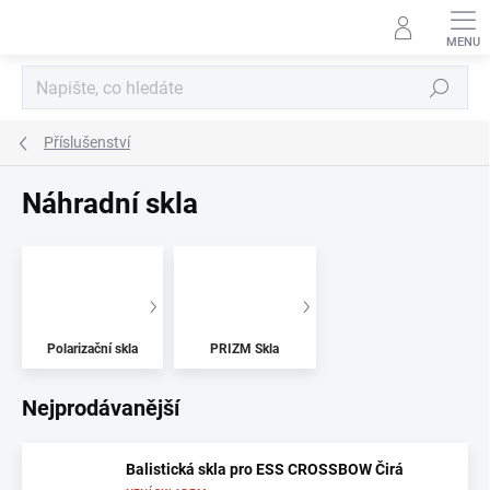
Přejít
na
obsah
Hledat
Příslušenství
Náhradní skla
Polarizační skla
PRIZM Skla
Nejprodávanější
Balistická skla pro ESS CROSSBOW Čirá