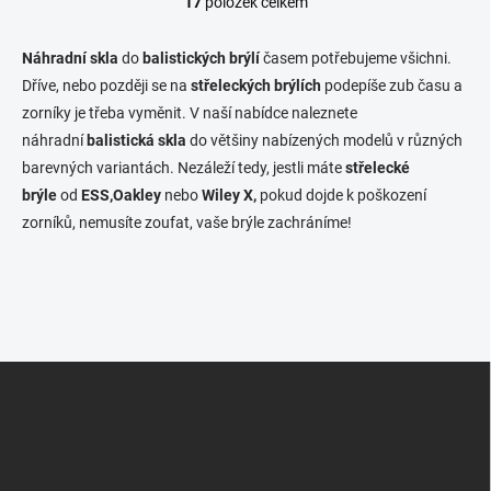
17
položek celkem
O
v
l
Náhradní skla
do
balistických brýlí
časem potřebujeme všichni.
á
Dříve, nebo později se na
střeleckých brýlích
podepíše zub času a
d
zorníky je třeba vyměnit. V naší nabídce naleznete
a
c
náhradní
balistická skla
do většiny nabízených modelů v různých
í
barevných variantách. Nezáleží tedy, jestli máte
střelecké
p
brýle
od
ESS,Oakley
nebo
Wiley X,
pokud dojde k poškození
r
v
zorníků, nemusíte zoufat, vaše brýle zachráníme!
k
y
v
ý
p
i
s
Z
u
á
p
a
t