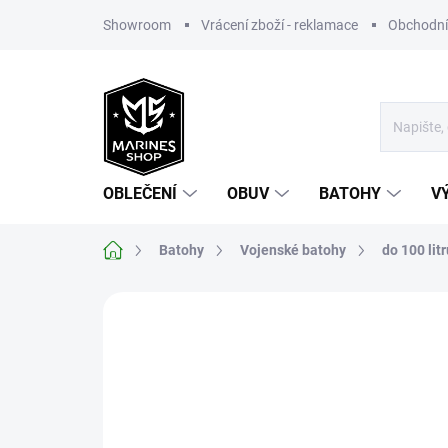
Přejít
Showroom
Vrácení zboží - reklamace
Obchodní
na
obsah
OBLEČENÍ
OBUV
BATOHY
V
Domů
Batohy
Vojenské batohy
do 100 litr
Neohodnoceno
Podrobnosti hodnoce