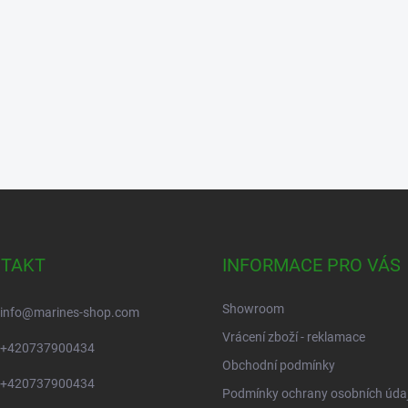
TAKT
INFORMACE PRO VÁS
Showroom
info
@
marines-shop.com
Vrácení zboží - reklamace
+420737900434
Obchodní podmínky
+420737900434
Podmínky ochrany osobních úda