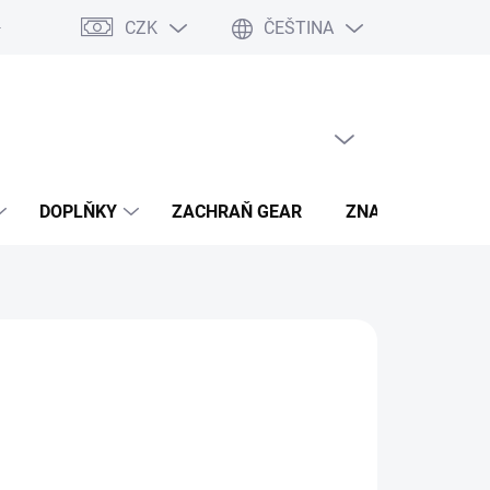
CZK
ČEŠTINA
- výhody
PRÁZDNÝ KOŠÍK
NÁKUPNÍ
KOŠÍK
DOPLŇKY
ZACHRAŇ GEAR
ZNAČKY
hned, plaťte pak!