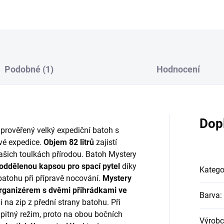
Podobné (1)
Hodnocení
Dop
y prověřený velký expediční batoh s
vé expedice.
Objem 82 litrů
zajistí
Vašich toulkách přírodou. Batoh Mystery
oddělenou kapsou pro spací pytel
díky
Katego
batohu při přípravě nocování.
Mystery
rganizérem s dvěmi přihrádkami ve
Barva
:
na zip z přední strany batohu. Při
pitný režim, proto na obou bočních
Výrobc