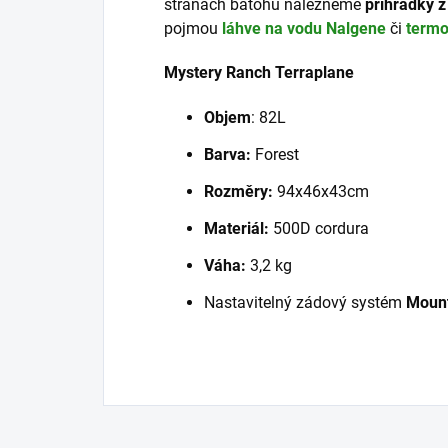
stranách batohu nalezneme
přihrádky z
pojmou
láhve na vodu Nalgene
či
termo
Mystery Ranch Terraplane
Objem
: 82L
Barva:
Forest
Rozměry:
94x46x43cm
Materiál:
500D cordura
Váha:
3,2 kg
Nastavitelný zádový systém
Moun