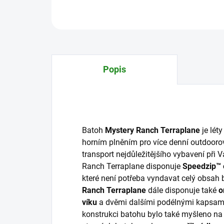
Popis
Batoh
Mystery Ranch Terraplane
je lét
horním plněním pro více denní outdooro
transport nejdůležitějšího vybavení při 
Ranch Terraplane disponuje
Speedzip™ 
které není potřeba vyndavat celý obsah 
Ranch Terraplane
dále disponuje také
o
víku
a dvěmi dalšími podélnými kapsami 
konstrukci batohu bylo také myšleno na 