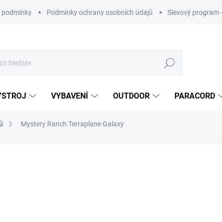
 podmínky
Podmínky ochrany osobních údajů
Slevový program 
Hledat
ÝSTROJ
VYBAVENÍ
OUTDOOR
PARACORD
ů
Mystery Ranch Terraplane Galaxy
ní
ZNAČKA:
MYSTERY RANCH
10 700 Kč
ZDARMA
Měrná
cena:
Nakupujte 