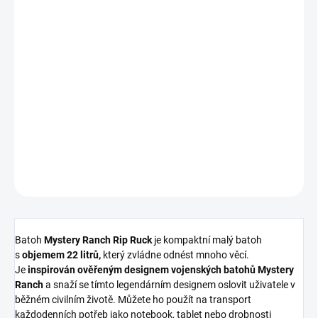
3 750 Kč
Měrná
cena:
Nakupujte hned, plaťte pak!
MOMENTÁLNĚ NEDOSTUPNÉ
DETAILNÍ INFORMACE
ZEPTAT SE
HLÍDAT
Batoh
Mystery Ranch Rip Ruck
je kompaktní malý batoh
s
objemem 22 litrů,
který zvládne odnést mnoho věcí.
Je
inspirován ověřeným designem vojenských batohů Mystery
Ranch
a snaží se tímto legendárním designem oslovit uživatele v
běžném civilním životě. Můžete ho použít na transport
každodenních potřeb jako notebook, tablet nebo drobnosti