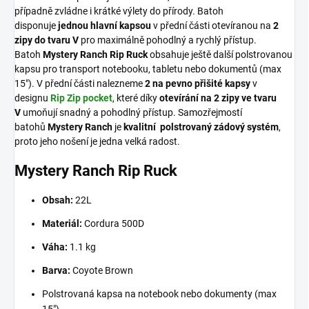
případně zvládne i krátké výlety do přírody. Batoh
disponuje
jednou hlavní kapsou
v přední části otevíranou na
2
zipy do tvaru V
pro maximálně pohodlný a rychlý přístup.
Batoh
Mystery Ranch Rip Ruck
obsahuje ještě další polstrovanou
kapsu pro transport notebooku, tabletu nebo dokumentů (max
15"). V přední části nalezneme
2 na pevno přišité kapsy
v
designu
Rip Zip pocket
, které díky
otevírání na 2 zipy ve tvaru
V
umoňují snadný a pohodlný přístup. Samozřejmostí
batohů
Mystery Ranch
je
kvalitní polstrovaný zádový systém
,
proto jeho nošení je jedna velká radost.
Mystery Ranch Rip Ruck
Obsah:
22L
Materiál:
Cordura 500D
Váha:
1.1 kg
Barva:
Coyote Brown
Polstrovaná kapsa na notebook nebo dokumenty (max
15")