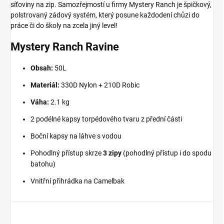
síťoviny na zip. Samozřejmostí u firmy Mystery Ranch je špičkový,
polstrovaný zádový systém, který posune každodení chůzi do
práce či do školy na zcela jiný level!
Mystery Ranch Ravine
Obsah:
50L
Materiál:
330D Nylon + 210D Robic
Váha:
2.1 kg
2 podélné kapsy torpédového tvaru z přední části
Boční kapsy na láhve s vodou
Pohodlný přístup skrze
3 zipy
(pohodlný přístup i do spodu
batohu)
Vnitřní přihrádka na Camelbak