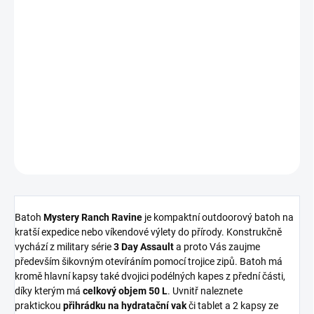
Měrná
cena:
Nakupujte hned, plaťte pak!
MOMENTÁLNĚ NEDOSTUPNÉ
DETAILNÍ INFORMACE
ZEPTAT SE
HLÍDAT
Batoh
Mystery Ranch Ravine
je kompaktní outdoorový batoh na
kratší expedice nebo víkendové výlety do přírody. Konstrukčně
vychází z military série
3 Day Assault
a proto Vás zaujme
především šikovným otevíráním pomocí trojice zipů. Batoh má
kromě hlavní kapsy také dvojici podélných kapes z přední části,
díky kterým má
celkový objem 50 L
. Uvnitř naleznete
praktickou
přihrádku na hydratační vak
či tablet a 2 kapsy ze