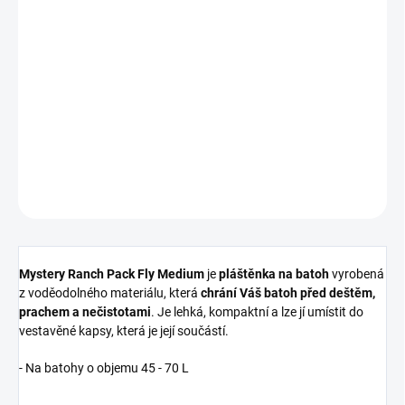
NENÍ SKLADEM
−
+
Přidat do košíku
DETAILNÍ INFORMACE
ZEPTAT SE
HLÍDAT
Mystery Ranch Pack Fly Medium
je
pláštěnka na batoh
vyrobená
z voděodolného materiálu, která
chrání Váš batoh před deštěm,
prachem a nečistotami
. Je lehká, kompaktní a lze jí umístit do
vestavěné kapsy, která je její součástí.
- Na batohy o objemu 45 - 70 L