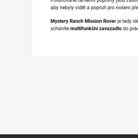
Polstrované ramenní popruhy jsou zastrč
aby nebyly vidět a popruh pro nošení p
Mystery Ranch Mission Rover
je tedy i
scháníte
multifunkční zavazadlo
do prác
Z