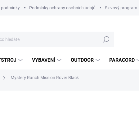
 podmínky
Podmínky ochrany osobních údajů
Slevový program 
Hledat
ÝSTROJ
VYBAVENÍ
OUTDOOR
PARACORD
Mystery Ranch Mission Rover Black
ní
ZNAČKA:
MYSTERY RANCH
5 050 Kč
ZDARMA
Měrná
cena:
Nakupujte 