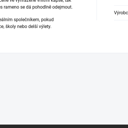
ené ve vyhrazené vnitřní kapse, tak
řes rameno se dá pohodlně odejmout.
Výrobc
deálním společníkem, pokud
e, školy nebo delší výlety.