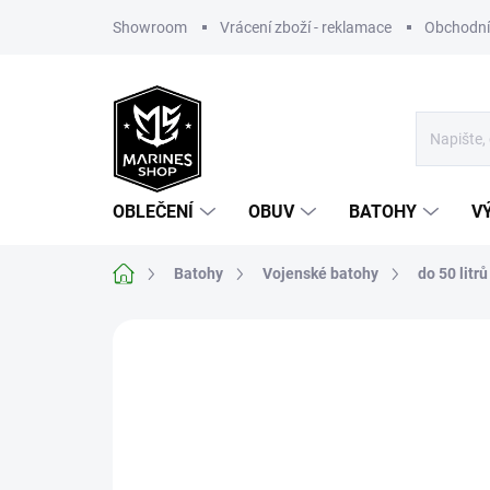
Přejít
Showroom
Vrácení zboží - reklamace
Obchodní
na
obsah
OBLEČENÍ
OBUV
BATOHY
V
Domů
Batohy
Vojenské batohy
do 50 litrů
Neohodnoceno
Podrobnosti hodnoce