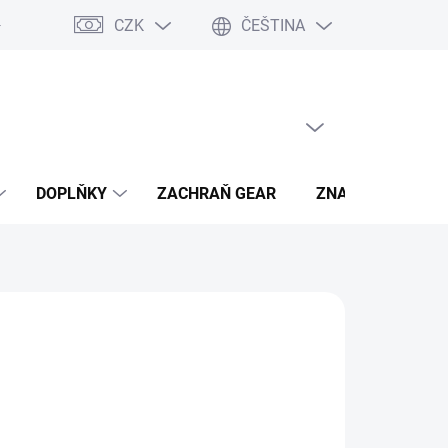
CZK
ČEŠTINA
- výhody
PRÁZDNÝ KOŠÍK
NÁKUPNÍ
KOŠÍK
DOPLŇKY
ZACHRAŇ GEAR
ZNAČKY
hned, plaťte pak!