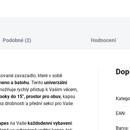
Podobné (2)
Hodnocení
Dop
tikované zavazadlo, které v sobě
ameno a batohu
. Tento
univerzální
ožňuje rychlý přístup k Vašim věcem,
ooky do 15", prostor pro obuv,
kapsu
Katego
na drobnosti a přední sekci pro Vaše
EAN
:
apes
na Vaše
každodenní vybavení
.
Barva
: