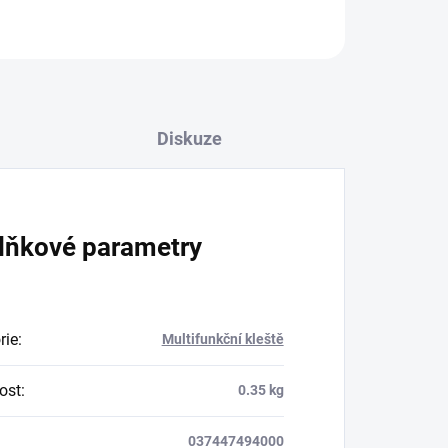
Diskuze
lňkové parametry
rie
:
Multifunkční kleště
ost
:
0.35 kg
037447494000