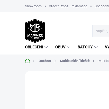
Přejít
Showroom
Vrácení zboží - reklamace
Obchodní
na
obsah
OBLEČENÍ
OBUV
BATOHY
V
Domů
Outdoor
Multifunkční kleště
Multif
Neohodnoceno
Podrobnosti hodnoce