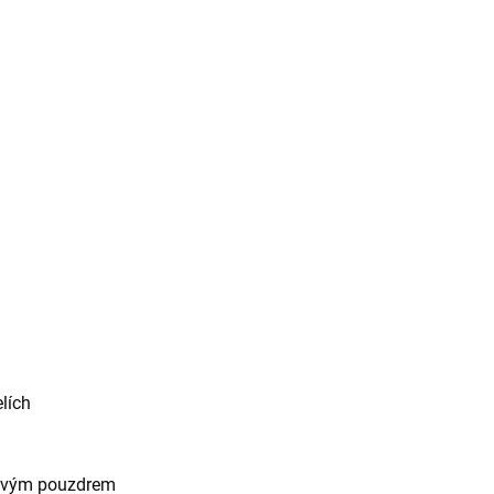
elích
ovým pouzdrem