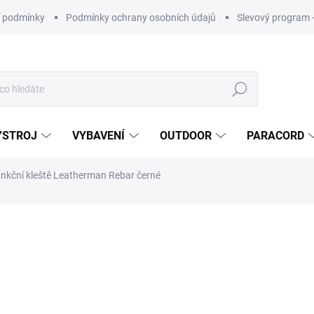
 podmínky
Podmínky ochrany osobních údajů
Slevový program 
Hledat
ÝSTROJ
VYBAVENÍ
OUTDOOR
PARACORD
unkční kleště Leatherman Rebar černé
ní
ZNAČKA:
LEATHERMAN
2 490 Kč
ZDARMA
Měrná
cena:
Nakupujte 