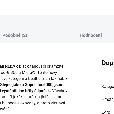
Podobné (2)
Hodnocení
Dop
man REBAR Black
fanoušci okamžitě
 Tool® 300 a Micra®. Tento nový
e své kategorii a Leatherman tak nabízí
Stejně jako u Super Tool 300, jsou
Katego
í vyměnitelné břity štípaček.
Všechny
m při jakékoli práci a jistě se stane
Hmotn
lí hluboce eloxovaný, a proto zůstává
ívání.
EAN
: