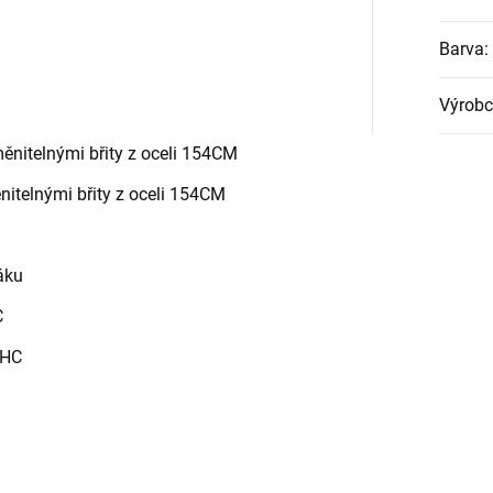
Barva
:
Výrobc
měnitelnými břity z oceli 154CM
ěnitelnými břity z oceli 154CM
ráku
C
0HC
)