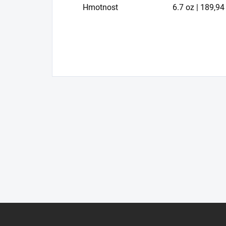
Hmotnost
6.7 oz | 189,94
Z
á