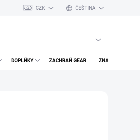
CZK
ČEŠTINA
- výhody
PRÁZDNÝ KOŠÍK
NÁKUPNÍ
KOŠÍK
DOPLŇKY
ZACHRAŇ GEAR
ZNAČKY
hned, plaťte pak!