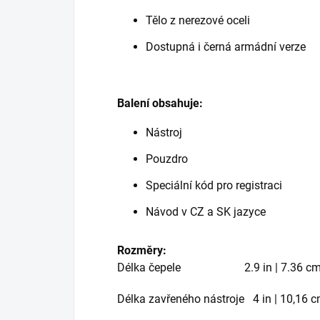
Tělo z nerezové oceli
Dostupná i černá armádní verze
Balení obsahuje:
Nástroj
Pouzdro
Speciální kód pro registraci
Návod v CZ a SK jazyce
Rozměry:
Délka čepele
2.9 in | 7.36 c
Délka zavřeného nástroje
4 in | 10,16 