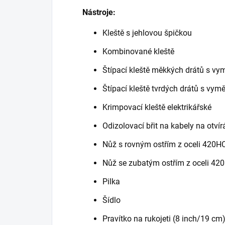
Nástroje:
Kleště s jehlovou špičkou
Kombinované kleště
Štípací kleště měkkých drátů s vy
Štípací kleště tvrdých drátů s vym
Krimpovací kleště elektrikářské
Odizolovací břit na kabely na otví
Nůž s rovným ostřím z oceli 420H
Nůž se zubatým ostřím z oceli 42
Pilka
Šídlo
Pravítko na rukojeti (8 inch/19 cm