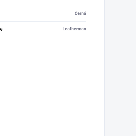
Černá
e
:
Leatherman