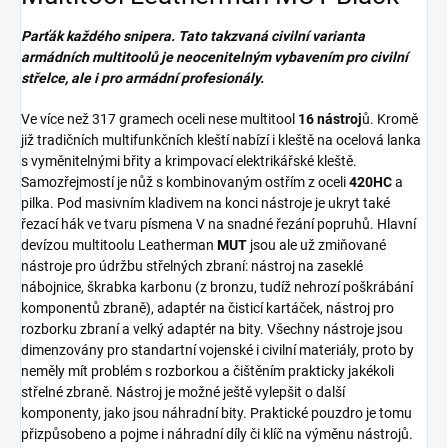
Parťák každého snipera.
Tato takzvaná civilní varianta
armádních multitoolů je neocenitelným vybavením pro civilní
střelce, ale i pro armádní profesionály.
Ve více než 317 gramech oceli nese multitool
16 nástroj
ů. Kromě
již tradičních multifunkčních kleští nabízí i kleště na ocelová lanka
s vyměnitelnými břity a krimpovací elektrikářské kleště.
Samozřejmostí je nůž s kombinovaným ostřím z oceli
420HC
a
pilka. Pod masivním kladivem na konci nástroje je ukryt také
řezací hák ve tvaru písmena V na snadné řezání popruhů. Hlavní
devízou multitoolu Leatherman
MUT
jsou ale už zmiňované
nástroje pro údržbu střelných zbraní: nástroj na zaseklé
nábojnice, škrabka karbonu (z bronzu, tudíž nehrozí poškrábání
komponentů zbraně), adaptér na čisticí kartáček, nástroj pro
rozborku zbraní a velký adaptér na bity. Všechny nástroje jsou
dimenzovány pro standartní vojenské i civilní materiály, proto by
neměly mít problém s rozborkou a čištěním prakticky jakékoli
střelné zbraně. Nástroj je možné ještě vylepšit o další
komponenty, jako jsou náhradní bity. Praktické pouzdro je tomu
přizpůsobeno a pojme i náhradní díly či klíč na výměnu nástrojů.