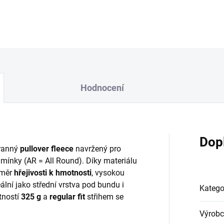
DETAILNÍ INFORMACE
Hodnocení
Dop
tranný
pullover fleece
navržený pro
dmínky (AR = All Round). Díky materiálu
oměr
hřejivosti k hmotnosti
, vysokou
ální jako střední vrstva pod bundu i
Katego
tností
325 g
a
regular fit
střihem se
Výrobc