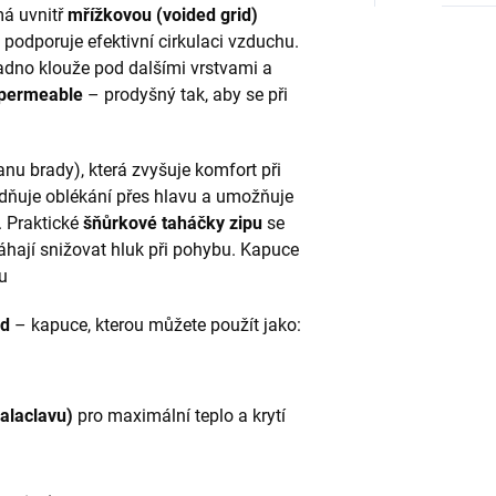
á uvnitř
mřížkovou (voided grid)
ň podporuje efektivní cirkulaci vzduchu.
adno klouže pod dalšími vrstvami a
 permeable
– prodyšný tak, aby se při
nu brady), která zvyšuje komfort při
dňuje oblékání přes hlavu a umožňuje
. Praktické
šňůrkové taháčky zipu
se
máhají snižovat hluk při pohybu. Kapuce
u
od
– kapuce, kterou můžete použít jako:
alaclavu)
pro maximální teplo a krytí