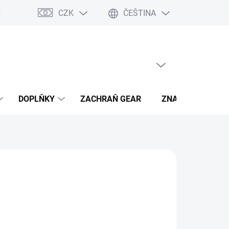
CZK
ČEŠTINA
- výhody
PRÁZDNÝ KOŠÍK
NÁKUPNÍ
KOŠÍK
DOPLŇKY
ZACHRAŇ GEAR
ZNAČKY