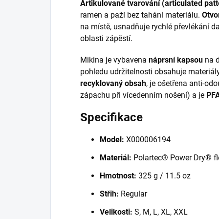
Artikulované tvarování (articulated pat
ramen a paží bez tahání materiálu.
Otvo
na místě, usnadňuje rychlé převlékání d
oblasti zápěstí.
Mikina je vybavena
náprsní kapsou
na d
pohledu udržitelnosti obsahuje materiály
recyklovaný obsah
, je ošetřena anti-od
zápachu při vícedenním nošení) a je
PFA
Specifikace
Model:
X000006194
Materiál:
Polartec® Power Dry® flee
Hmotnost:
325 g / 11.5 oz
Střih:
Regular
Velikosti:
S, M, L, XL, XXL