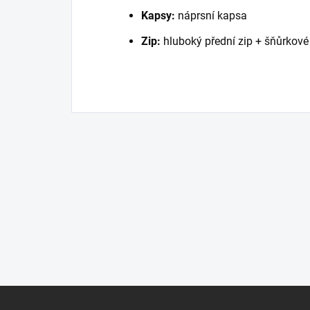
Kapsy:
náprsní kapsa
Zip:
hluboký přední zip + šňůrkové
Z
á