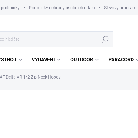
 podmínky
Podmínky ochrany osobních údajů
Slevový program 
Hledat
ÝSTROJ
VYBAVENÍ
OUTDOOR
PARACORD
EAF Delta AR 1/2 Zip Neck Hoody
ní
ZNAČKA:
ARC'TERYX LEAF
5 650 Kč
Měrná
cena: