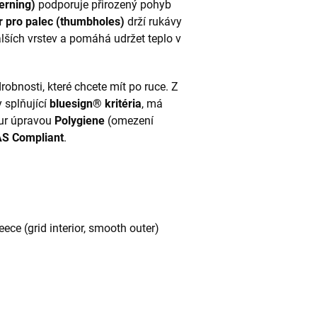
terning)
podporuje přirozený pohyb
r pro palec (thumbholes)
drží rukávy
alších vrstev a pomáhá udržet teplo v
robnosti, které chcete mít po ruce. Z
 splňující
bluesign® kritéria
, má
our úpravou
Polygiene
(omezení
S Compliant
.
ce (grid interior, smooth outer)