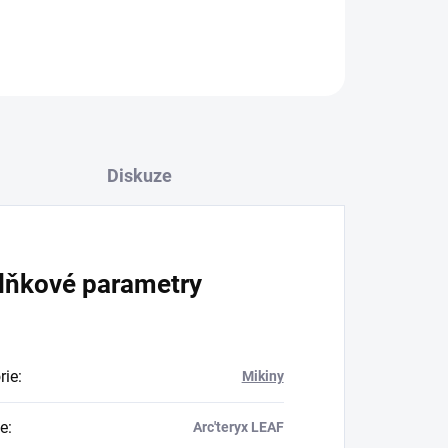
ZEPTAT SE
HLÍDAT
Diskuze
lňkové parametry
rie
:
Mikiny
e
:
Arc'teryx LEAF