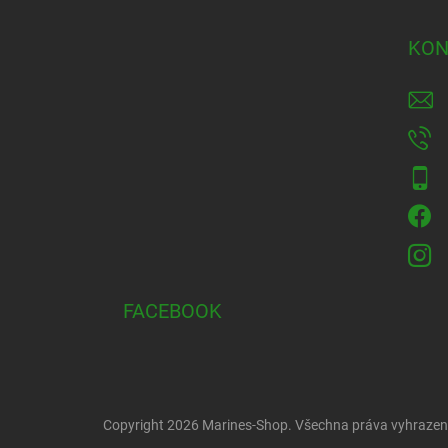
p
a
KON
t
í
FACEBOOK
Copyright 2026
Marines-Shop
. Všechna práva vyhrazen