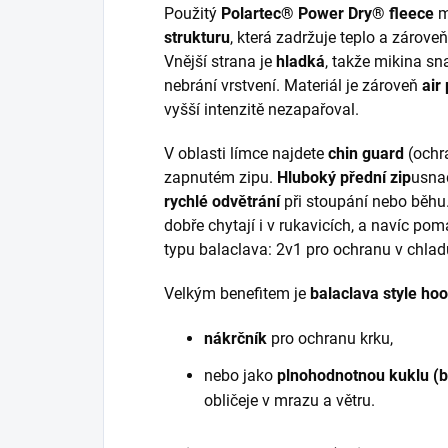
Použitý
Polartec® Power Dry® fleece
m
strukturu
, která zadržuje teplo a zárove
Vnější strana je
hladká
, takže mikina sn
nebrání vrstvení. Materiál je zároveň
air
vyšší intenzitě nezapařoval.
V oblasti límce najdete
chin guard
(ochra
zapnutém zipu.
Hluboký přední zip
usna
rychlé odvětrání
při stoupání nebo běhu
dobře chytají i v rukavicích, a navíc po
typu balaclava: 2v1 pro ochranu v chlad
Velkým benefitem je
balaclava style ho
nákrčník
pro ochranu krku,
nebo jako
plnohodnotnou kuklu (b
obličeje v mrazu a větru.