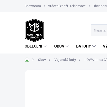
Přejít
Showroom
Vrácení zboží - reklamace
Obchodní
na
obsah
OBLEČENÍ
OBUV
BATOHY
V
Domů
Obuv
Vojenské boty
LOWA Innox GT
Neohodnoceno
Podrobnosti hodnoce