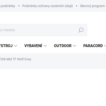
 podmínky
Podmínky ochrany osobních údajů
Slevový program 
Hledat
ÝSTROJ
VYBAVENÍ
OUTDOOR
PARACORD
X® Mid TF Wolf Grey
ní
ZNAČKA:
LOWA
5 300 Kč
ZDARMA
Měrná
cena:
Nakupujte 