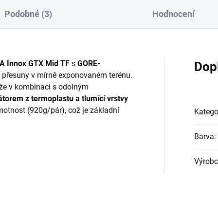
Podobné (3)
Hodnocení
A Innox GTX
Mid TF
s
GORE-
Dop
 přesuny v mírně exponovaném terénu.
ůže v kombinaci s odolným
átorem z termoplastu a tlumící vrstvy
motnost (920g/pár), což je základní
Katego
Barva
:
Výrobc