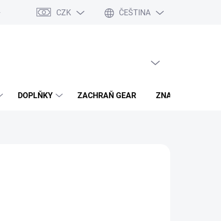
CZK
ČEŠTINA
- výhody
PRÁZDNÝ KOŠÍK
NÁKUPNÍ
KOŠÍK
DOPLŇKY
ZACHRAŇ GEAR
ZNAČKY
hned, plaťte pak!