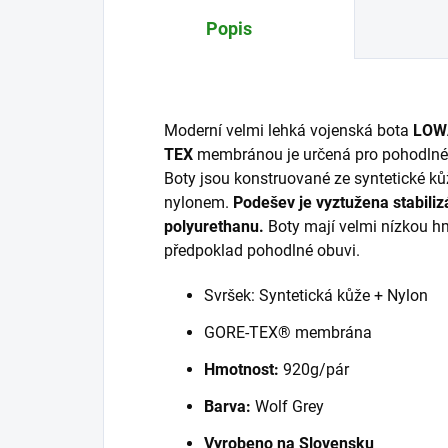
Popis
Moderní velmi lehká vojenská bota
LOW
TEX
membránou je určená pro pohodlné
Boty jsou konstruované ze syntetické k
nylonem.
Podešev je vyztužena stabiliz
polyurethanu.
Boty mají velmi nízkou h
předpoklad pohodlné obuvi.
Svršek: Syntetická kůže + Nylon
GORE-TEX® membrána
Hmotnost:
920g/pár
Barva:
Wolf Grey
Vyrobeno na Slovensku