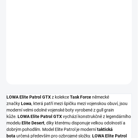
SKLADEM
(1 KS)
VELIKOST
MŮŽEME DORUČIT DO:
11.08.2026
−
+
Přidat do košíku
DETAILNÍ INFORMACE
ZEPTAT SE
HLÍDAT
LOWA Elite Patrol GTX
z kolekce
Task Force
německé
značky
Lowa
, která patří mezi špičku mezi vojenskou obuví, jsou
moderní velmi odolné vojenské boty vyrobené z gull grain
kůže.
LOWA Elite Patrol GTX
vychází konstrukčně z legendárního
modelu
Elite Desert
, díky kterému disponuje velkou odolností a
dobrým pohodlím. Model Elite Patrol je moderní
taktická
bota
určená především pro ozbrojené složky.
LOWA Elite Patrol