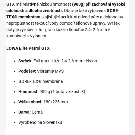
GTX
má relativně nízkou hmotnost
(900g) při zachování vysoké
odolnosti a dlouhé životnosti.
Obuv je také vybavena
GORE-
TEX® membránou
zajišťující perfektní odvod páry a dokonalou
nepropustnost tekoucí vody pomocí teflonové úpravy. Svršek
boty je vyroben z full grain kůže o tloušťce 2.4- 2.6 mm v
kombinaci s Nylonem.
LOWA Elite Patrol GTX
Svršek:
Full grain kůže 2,4-2,6 mm + Nylon
Podešev:
Vibram® MVS
GORE-TEX® membrána
Hmotnost:
900 g (1 bota velikosti 8)
Výška obuvi:
180/225 mm
Barva:
Černá
Vyrobeno na Slovensku