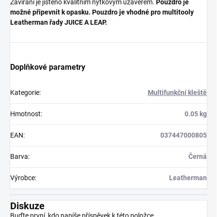
Zavírání je jištěno kvalitním nýtkovým uzávěrem.
Pouzdro je
možné připevnit k opasku. Pouzdro je vhodné pro multitooly
Leatherman řady JUICE A LEAP.
Doplňkové parametry
Kategorie
:
Multifunkční kleště
Hmotnost
:
0.05 kg
EAN
:
037447000805
Barva
:
Černá
Výrobce
:
Leatherman
Diskuze
Buďte první, kdo napíše příspěvek k této položce.