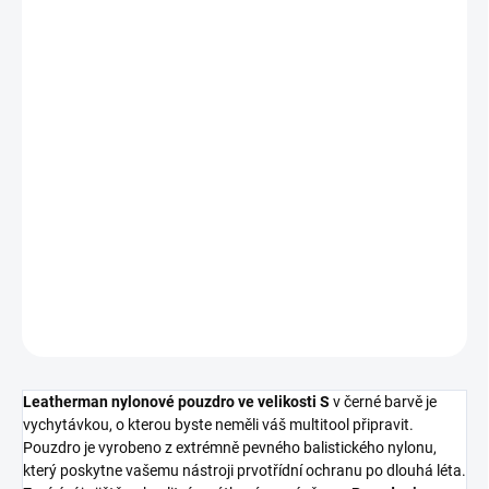
Nakupujte hned, plaťte pak!
SKLADEM
(1 KS)
MŮŽEME
DORUČIT DO:
11.08.2026
−
+
Přidat do košíku
DETAILNÍ INFORMACE
ZEPTAT SE
HLÍDAT
Leatherman nylonové pouzdro ve velikosti S
v černé barvě je
vychytávkou, o kterou byste neměli váš multitool připravit.
Pouzdro je vyrobeno z extrémně pevného balistického nylonu,
který poskytne vašemu nástroji prvotřídní ochranu po dlouhá léta.