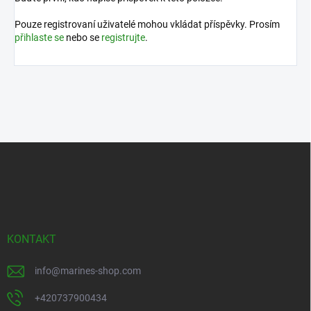
Pouze registrovaní uživatelé mohou vkládat příspěvky. Prosím
přihlaste se
nebo se
registrujte
.
Z
á
p
a
t
í
KONTAKT
info
@
marines-shop.com
+420737900434