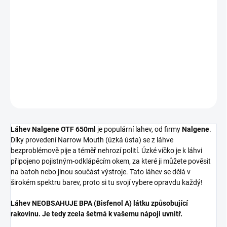
NENÍ SKLADEM
−
+
Přidat do košíku
DETAILNÍ INFORMACE
ZEPTAT SE
HLÍDAT
Láhev Nalgene OTF 650ml
je populární lahev, od firmy
Nalgene
.
Díky provedení Narrow Mouth (úzká ústa) se z láhve
bezproblémově pije a téměř nehrozí polití. Úzké víčko je k láhvi
připojeno pojistným-odklápěcím okem, za které ji můžete pověsit
na batoh nebo jinou součást výstroje. Tato láhev se dělá v
širokém spektru barev, proto si tu svojí vybere opravdu každý!
Láhev NEOBSAHUJE BPA (Bisfenol A) látku způsobující
rakovinu. Je tedy zcela šetrná k vašemu nápoji uvnitř.