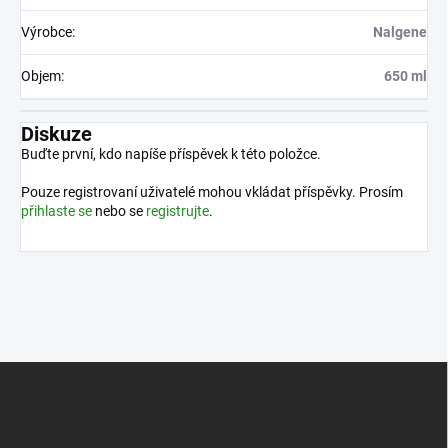
Výrobce
:
Nalgene
Objem
:
650 ml
Diskuze
Buďte první, kdo napíše příspěvek k této položce.
Pouze registrovaní uživatelé mohou vkládat příspěvky. Prosím
přihlaste se
nebo se
registrujte
.
Z
á
p
a