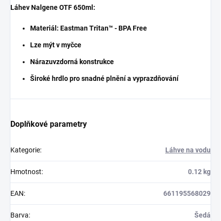
Láhev Nalgene OTF 650ml:
Materiál: Eastman Tritan™ - BPA Free
Lze mýt v myčce
Nárazuvzdorná konstrukce
Široké hrdlo pro snadné plnění a vyprazdňování
Doplňkové parametry
Kategorie
:
Láhve na vodu
Hmotnost
:
0.12 kg
EAN
:
661195568029
Barva
:
Šedá